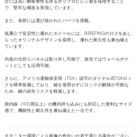
分には高い耐衝撃性を誇るポリプロピレン製を採用すること
で、堅牢な構造を実現しています。
また、各部には選び抜かれたパーツを搭載。
低重心で安定性に優れたホイールには、BRIEFINGのロゴをあし
らったオリジナルデザインを採用し、優れた耐久性も兼ね備え
ています。
内装の仕切りパネルは取り外し可能で、旅先ではウォールポケ
ットとしても活用可能。
さらに、アメリカ運輸保安局（TSA）認可のダイヤル式TSAロッ
クを標準装備しており、鍵を使用せずにロックの解除が可能な
ため、鍵の紛失リスクを軽減します。
国内線（100席以上）の機内持ち込みにも対応した便利なサイズ
感で、機能性と耐久性を兼ね備えた一台です。
※モニター環境により画像の色合いが若干異なる場合がござい