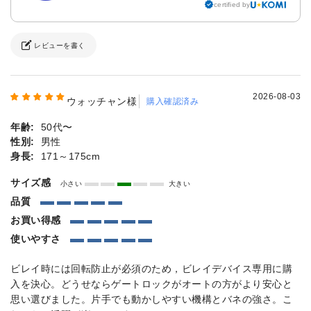
certified by
レビューを書く
2026-08-03
ウォッチャン様
購入確認済み
年齢:
50代〜
性別:
男性
身長:
171～175cm
サイズ感
小さい
大きい
品質
お買い得感
使いやすさ
ビレイ時には回転防止が必須のため，ビレイデバイス専用に購
入を決心。どうせならゲートロックがオートの方がより安心と
思い選びました。片手でも動かしやすい機構とバネの強さ。こ