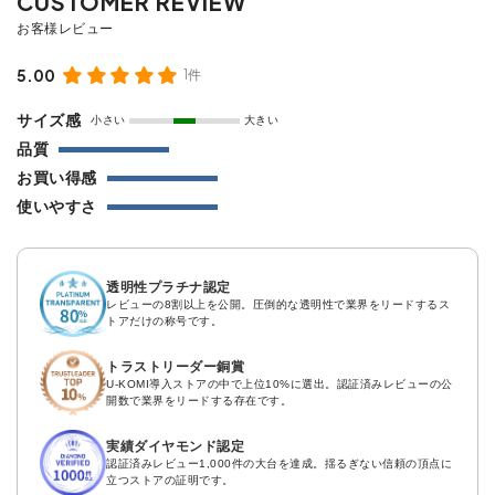
5.00
1件
サイズ感
小さい
大きい
品質
お買い得感
使いやすさ
透明性プラチナ認定
レビューの8割以上を公開。圧倒的な透明性で業界をリードするス
トアだけの称号です。
トラストリーダー銅賞
U-KOMI導入ストアの中で上位10%に選出。認証済みレビューの公
開数で業界をリードする存在です。
実績ダイヤモンド認定
認証済みレビュー1,000件の大台を達成。揺るぎない信頼の頂点に
立つストアの証明です。