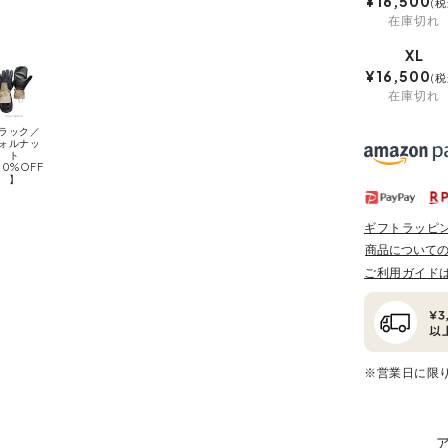
¥
16,500
税
在庫切れ
XL
¥
16,500
税
在庫切れ
ラック／
ォルナッ
ト
20%OFF
】
ギフトラッピ
商品について
ご利用ガイド
※営業日に限