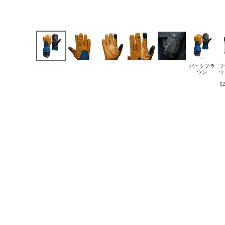
バークブラ
ブ
ウン
ウ
【