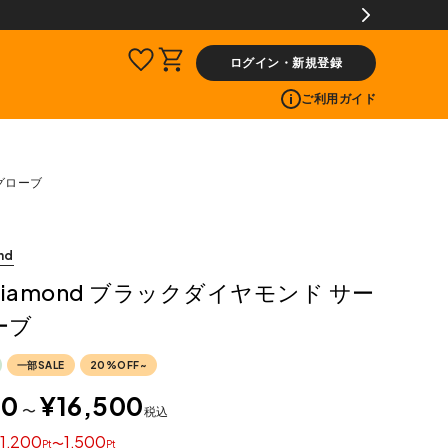
員限定】交換送料片道無料サービス
ログイン・新規登録
ご利用ガイド
クグローブ
nd
k Diamond ブラックダイヤモンド サー
ーブ
一部SALE
20%OFF~
00
¥
16,500
〜
税込
1,200
1,500
〜