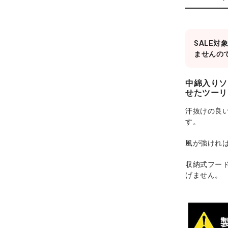
SALE
ませんの
中綿入りソ
せたツーリ
汗抜けの良
す。
風が強けれ
収納式フー
げません。