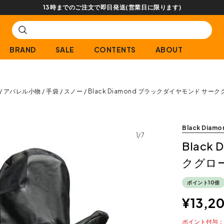
【会
BRAND
SALE
CONTENTS
ABOUT
アパレル小物
手袋
スノー
Black Diamond ブラックダイヤモンド サー
Black Diamo
1/7
Blac
クグロ
ポイント10倍
¥
13,2
ポイント