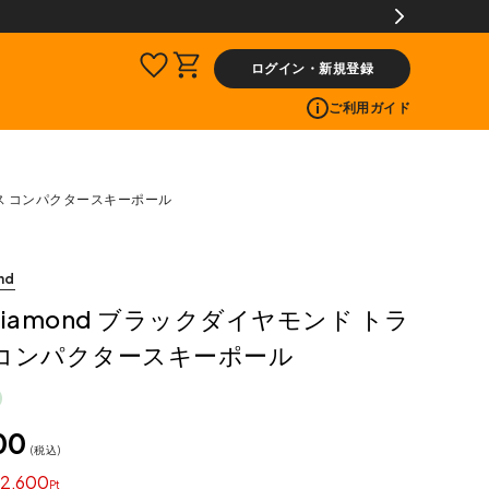
【会員限定】交換送料片道無
ログイン・新規登録
ご利用ガイド
バース コンパクタースキーポール
nd
k Diamond ブラックダイヤモンド トラ
 コンパクタースキーポール
00
税込
2,600