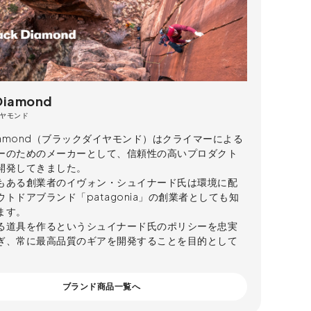
 Diamond
ヤモンド
 Diamond（ブラックダイヤモンド）はクライマーによる
ーのためのメーカーとして、信頼性の高いプロダクト
開発してきました。
もある創業者のイヴォン・シュイナード氏は環境に配
トドアブランド「patagonia」の創業者としても知
ます。
る道具を作るというシュイナード氏のポリシーを忠実
ぎ、常に最高品質のギアを開発することを目的として
ブランド商品一覧へ