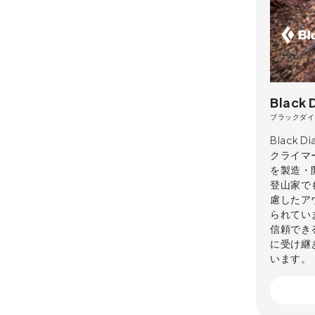
Black
ブラックダイ
Black
クライマ
を製造・
登山家で
慮したアウ
られてい
信頼でき
に受け継
います。