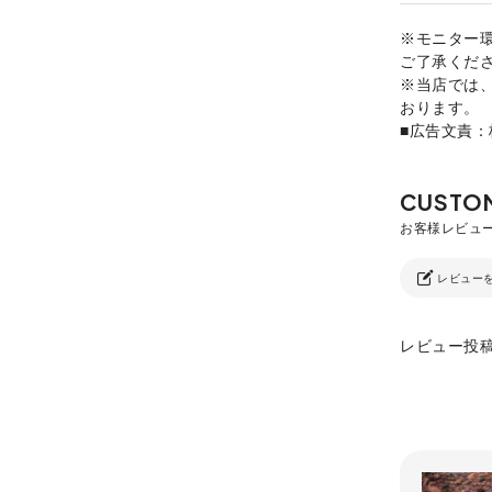
※モニター
ご了承くだ
※当店では
おります。
■広告文責
レビュー
レビュー投