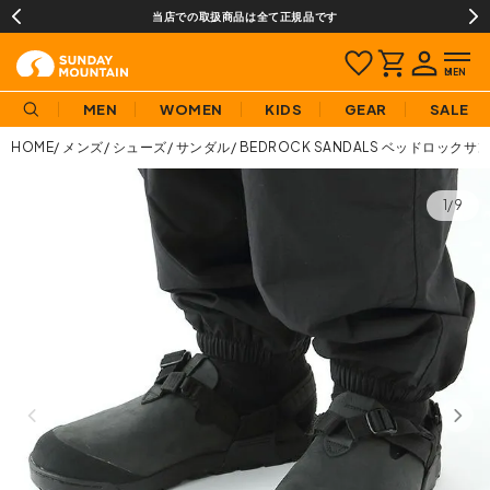
当店での取扱商品は全て正規品です
MEN
WOMEN
KIDS
GEAR
SALE
HOME
メンズ
シューズ
サンダル
BEDROCK SANDALS ベッドロッ
1/9