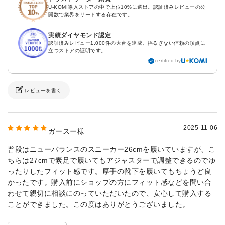
U-KOMI導入ストアの中で上位10%に選出。認証済みレビューの公
開数で業界をリードする存在です。
実績ダイヤモンド認定
認証済みレビュー1,000件の大台を達成。揺るぎない信頼の頂点に
立つストアの証明です。
certified by
レビューを書く
2025-11-06
ガースー様
普段はニューバランスのスニーカー26cmを履いていますが、こ
ちらは27cmで素足で履いてもアジャスターで調整できるのでゆ
ったりしたフィット感です。厚手の靴下を履いてもちょうど良
かったです。購入前にショップの方にフィット感などを問い合
わせて親切に相談にのっていただいたので、安心して購入する
ことができました。この度はありがとうございました。