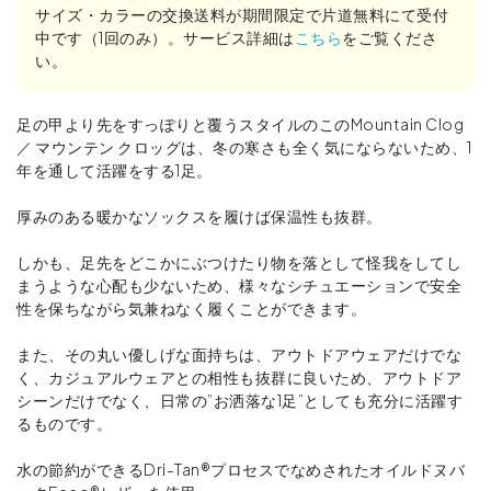
サイズ・カラーの交換送料が期間限定で片道無料にて受付
中です（1回のみ）。サービス詳細は
こちら
をご覧くださ
い。
足の甲より先をすっぽりと覆うスタイルのこのMountain Clog
／ マウンテン クロッグは、冬の寒さも全く気にならないため、1
年を通して活躍をする1足。
厚みのある暖かなソックスを履けば保温性も抜群。
しかも、足先をどこかにぶつけたり物を落として怪我をしてし
まうような心配も少ないため、様々なシチュエーションで安全
性を保ちながら気兼ねなく履くことができます。
また、その丸い優しげな面持ちは、アウトドアウェアだけでな
く、カジュアルウェアとの相性も抜群に良いため、アウトドア
シーンだけでなく、日常の”お洒落な1足”としても充分に活躍す
るものです。
水の節約ができるDri-Tan®プロセスでなめされたオイルドヌバ