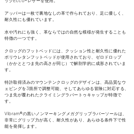
ックEcco®レザーを使用。
アッパーは一枚で裏地なしの革で作られており、足に優しく、
耐久性にも優れています。
水や汚れにも強く、革ならではの自然な模様が発生することも
特徴の一つです。
クロッグのフットベッドには、クッション性と耐久性に優れた
ポリウレタンフットベッドが使用されており、ゼロドロップ
（かかととつま先の高さが同じ）で解剖学的に成形されていま
す。
特許取得済みのマウンテンクロッグのデザインは、高品質なウ
ェビングを3箇所で調整可能、そしてあらゆる冒険に対応する、
つま先が覆われたクライミングラバートゥキャップが特徴で
す。
Vibram®の黒いノンマーキングメガグリップラバーソールは、
非常にグリップ力が高く、耐久性があり、あらゆる条件下で性
能を発揮します。