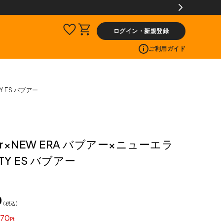
ログイン・新規登録
ご利用ガイド
Y ES バブアー
ur×NEW ERA バブアー×ニューエラ
TY ES バブアー
0
税込
70