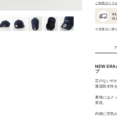
ご利用ガイド
※営業日に限
NEW E
プ
芯のないや
透湿防水性
裏地にはメ
実現。
内側に空気