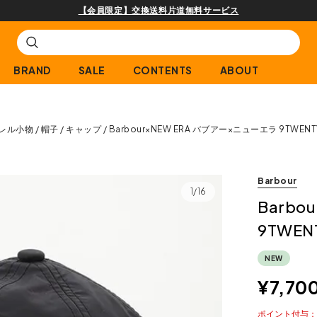
購入商品[¥2,000(税込)以上]のレビュー投稿で300ptプレゼント!
BRAND
SALE
CONTENTS
ABOUT
レル小物
帽子
キャップ
Barbour×NEW ERA バブアー×ニューエラ 9TWENT
Barbour
1/16
Barbo
9TWEN
NEW
¥
7,70
ポイント