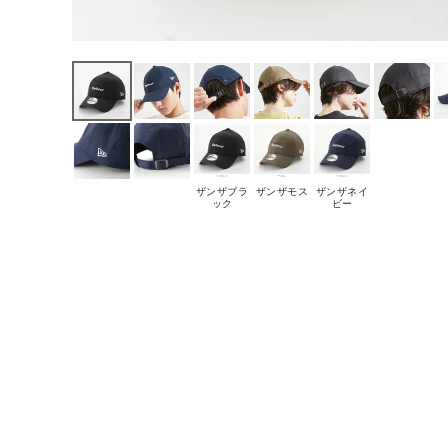
ザンザブラ
ザンザモス
ザンザネイ
ック
ビー