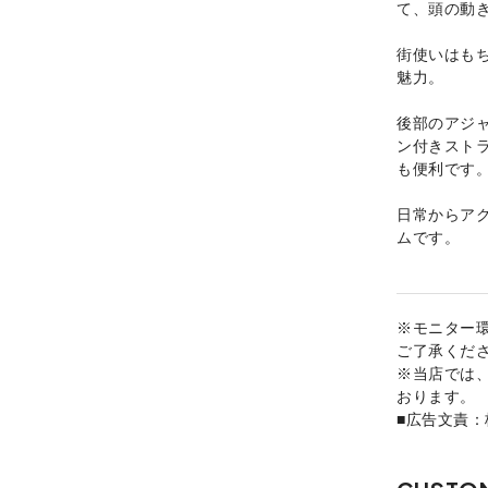
て、頭の動
街使いはも
魅力。
後部のアジ
ン付きスト
も便利です
日常からア
ムです。
※モニター
ご了承くだ
※当店では
おります。
■広告文責