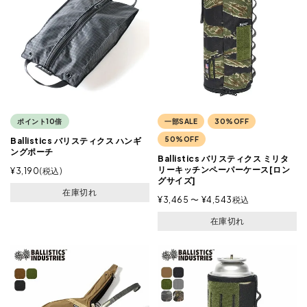
ポイント10倍
一部SALE
30%OFF
50%OFF
Ballistics バリスティクス ハンギ
ングポーチ
Ballistics バリスティクス ミリタ
リーキッチンペーパーケース[ロン
¥
3,190
税込
グサイズ]
在庫切れ
¥
3,465
〜
¥
4,543
税込
在庫切れ