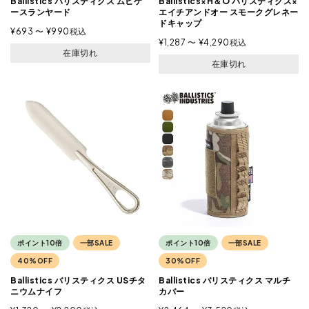
Ballistics バリスティクス ムヒケ
Ballistics×H＆O バリスティクス×
ースランヤード
エイチアンドオー スモークグレネー
ドキャップ
¥
693
〜
¥
990
税込
¥
1,287
〜
¥
4,290
税込
在庫切れ
在庫切れ
ポイント10倍
一部SALE
ポイント10倍
一部SALE
40%OFF
30%OFF
Ballistics バリスティクス USチタ
Ballistics バリスティクス マルチ
ニウムナイフ
カバー