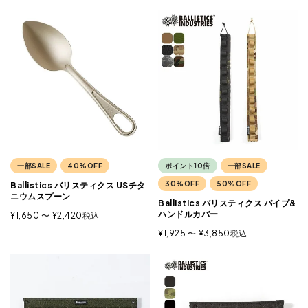
一部SALE
40%OFF
ポイント10倍
一部SALE
30%OFF
50%OFF
Ballistics バリスティクス USチタ
ニウムスプーン
Ballistics バリスティクス パイプ&
ハンドルカバー
¥
1,650
〜
¥
2,420
税込
¥
1,925
〜
¥
3,850
税込