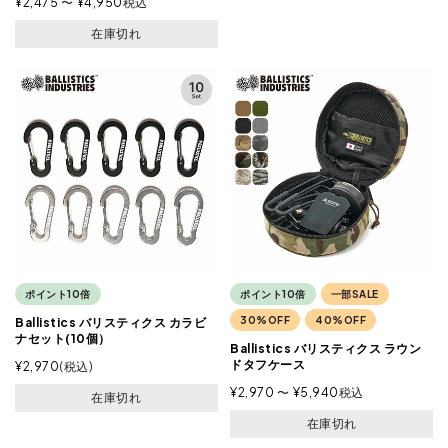
¥
2,475
〜
¥
4,950
税込
在庫切れ
ポイント10倍
ポイント10倍
一部SALE
30%OFF
40%OFF
Ballistics バリスティクス カラビ
ナセット(10個）
Ballistics バリスティクス ラウン
ドタフケース
¥
2,970
税込
¥
2,970
〜
¥
5,940
税込
在庫切れ
在庫切れ