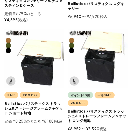
リスティクス×ジェリーマルケス メ
Ballistics バリスティクス ログキ
スティン＆ケース
ャリー
定価
¥
9,790
のところ
¥
5,940
〜
¥
7,920
税込
¥
4,895
税込
SALE
20%OFF
ポイント10倍
一部SALE
20%OFF
Ballistics バリスティクス トラッ
シュ&ストレージフレームジャケッ
Ballistics バリスティクス トラッ
ト ショート無地
シュ&ストレージフレームジャケッ
ト ロング無地
定価
¥
8,250
のところ
¥
6,188
税込
¥
6,952
〜
¥
7,590
税込