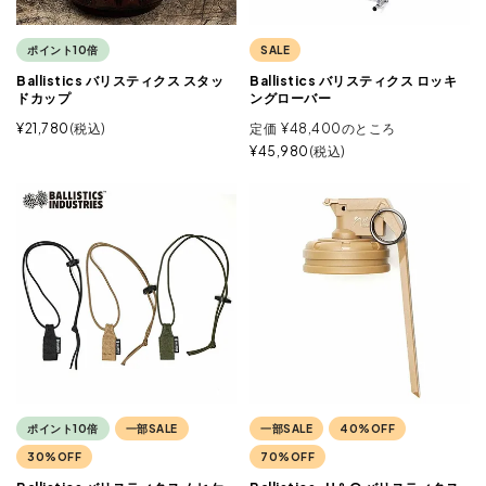
ポイント10倍
SALE
Ballistics バリスティクス スタッ
Ballistics バリスティクス ロッキ
ドカップ
ングローバー
¥
21,780
税込
定価
¥
48,400
のところ
¥
45,980
税込
ポイント10倍
一部SALE
一部SALE
40%OFF
30%OFF
70%OFF