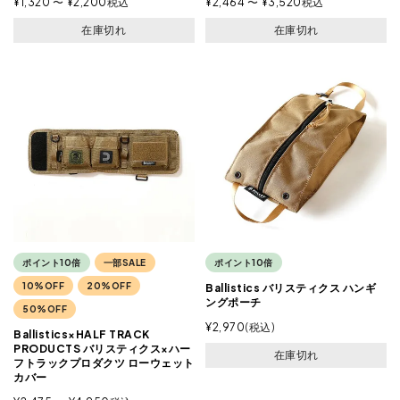
¥
1,320
〜
¥
2,200
税込
¥
2,464
〜
¥
3,520
税込
在庫切れ
在庫切れ
ポイント10倍
一部SALE
ポイント10倍
10%OFF
20%OFF
Ballistics バリスティクス ハンギ
ングポーチ
50%OFF
¥
2,970
税込
Ballistics×HALF TRACK
PRODUCTS バリスティクス×ハー
在庫切れ
フトラックプロダクツ ローウェット
カバー