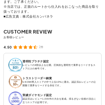
ます。ご了承ください。
※当店では、正規のルートから仕入れをおこなった商品を取り
扱っております。
■広告文責：株式会社カンパネラ
4.50
2件
透明性プラチナ認定
レビューの8割以上を公開。圧倒的な透明性で業界をリードするス
トアだけの称号です。
トラストリーダー銅賞
U-KOMI導入ストアの中で上位10%に選出。認証済みレビューの公
開数で業界をリードする存在です。
実績ダイヤモンド認定
認証済みレビュー1,000件の大台を達成。揺るぎない信頼の頂点に
立つストアの証明です。