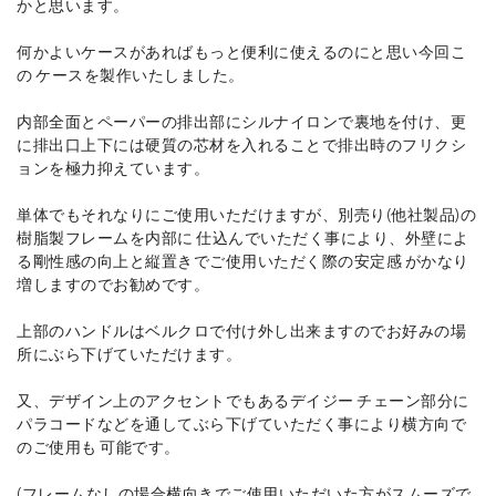
かと思います。
何かよいケースがあればもっと便利に使えるのにと思い今回こ
の ケースを製作いたしました。
内部全面とペーパーの排出部にシルナイロンで裏地を付け、更
に排出口上下には硬質の芯材を入れることで排出時のフリクシ
ョンを極力抑えています。
単体でもそれなりにご使用いただけますが、別売り(他社製品)の
樹脂製フレームを内部に 仕込んでいただく事により、外壁によ
る剛性感の向上と縦置きでご使用いただく際の安定感 がかなり
増しますのでお勧めです。
上部のハンドルはベルクロで付け外し出来ますのでお好みの場
所にぶら下げていただけます。
又、デザイン上のアクセントでもあるデイジー チェーン部分に
パラコードなどを通してぶら下げていただく事により横方向で
のご使用も 可能です。
(フレームなしの場合横向きでご使用いただいた方がスムーズで