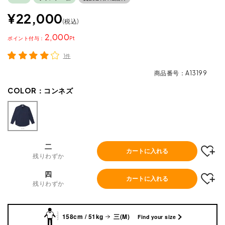
¥
22,000
税込
2,000
ポイント
1件
商品番号
A13199
COLOR：
コンネズ
二
カートに入れる
残りわずか
四
カートに入れる
残りわずか
158cm / 51kg
三(M)
Find your size