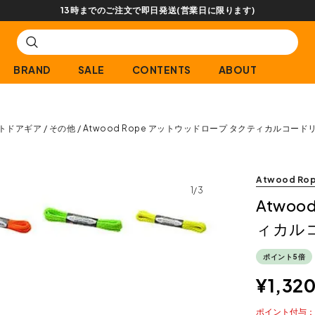
13時までのご注文で即日発送(営業日に限ります)
BRAND
SALE
CONTENTS
ABOUT
トドアギア
その他
Atwood Rope アットウッドロープ タクティカルコー
Atwood Ro
1/3
Atwo
ィカル
ポイント5倍
¥
1,32
ポイント