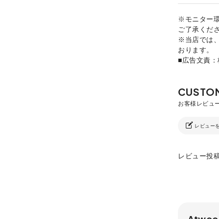
※モニター
ご了承くだ
※当店では
おります。
■広告文責
レビュー
レビュー投
Atwoo