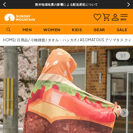
¥3,980(税込)以上のご購入で送料無料!
MEN
WOMEN
KIDS
GEAR
SALE
HOME
日用品
小物雑貨
タオル・ハンカチ
ASOMATOUS アソマタス ク
1/7