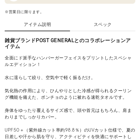
※営業日に限ります。
アイテム説明
スペック
雑貨ブランドPOST GENERALとのコラボレーションア
イテム
全面にド派手なハンバーガーフェイスをプリントしたスペシャ
ルエディション！
水に濡らして絞り、空気中で軽く振るだけ。
気化熱の作用により、ひんやりとした冷感が得られるクーリン
グ機能を備えた、ポンチョのように被れる速乾タオルです。
身体をゆったり覆えるサイズ感で、頭や首元はもちろん、肩ま
わりまでしっかりカバー。
UPF50＋（紫外線カット率約98.8％）のUVカット仕様で、夏の
日差しや汗から肌を守り、アクティビティを快適にサポートし