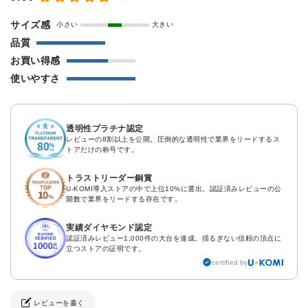
サイズ感
小さい
大きい
品質
お買い得感
使いやすさ
透明性プラチナ認定
レビューの8割以上を公開。圧倒的な透明性で業界をリードするス
トアだけの称号です。
トラストリーダー銅賞
U-KOMI導入ストアの中で上位10%に選出。認証済みレビューの公
開数で業界をリードする存在です。
実績ダイヤモンド認定
認証済みレビュー1,000件の大台を達成。揺るぎない信頼の頂点に
立つストアの証明です。
certified by
レビューを書く