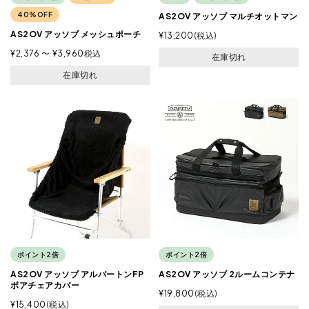
40%OFF
AS2OV アッソブ マルチオットマン
AS2OV アッソブ メッシュポーチ
¥
13,200
税込
¥
2,376
〜
¥
3,960
税込
在庫切れ
在庫切れ
ポイント2倍
ポイント2倍
AS2OV アッソブ アルバートンFP
AS2OV アッソブ 2ルームコンテナ
ボアチェアカバー
¥
19,800
税込
¥
15,400
税込