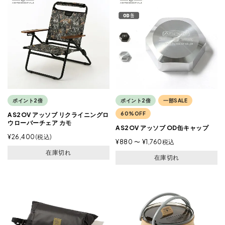
ポイント2倍
ポイント2倍
一部SALE
60%OFF
AS2OV アッソブ リクライニングロ
ウローバーチェア カモ
AS2OV アッソブ OD缶キャップ
¥
26,400
税込
¥
880
〜
¥
1,760
税込
在庫切れ
在庫切れ