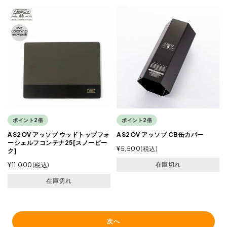
ポイント2倍
ポイント2倍
AS2OV アッソブ ウッドトップフォ
AS2OV アッソブ CB缶カバー
ーシェルフコンテナ25[スノーピー
¥
5,500
税込
ク]
在庫切れ
¥
11,000
税込
在庫切れ
次へ