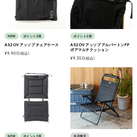
NEW
ポイント2倍
ポイント2倍
AS2OV アッソブ チェアケース
AS2OV アッソブ アルバートンFP
ボアマルチクッション
¥
9,900
税込
¥
9,350
税込
NEW
ポイント2倍
当店限定