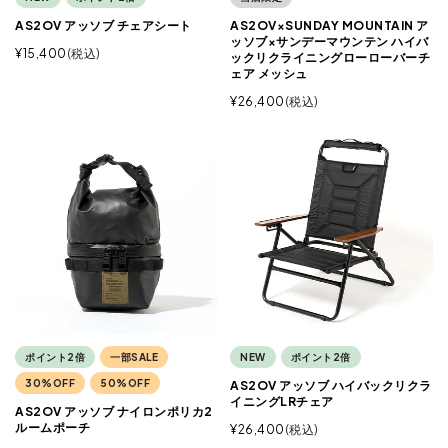
AS2OV アッソブ チェアシート
AS2OV×SUNDAY MOUNTAIN ア
ッソブ×サンデーマウンテン ハイバ
¥
15,400
税込
ックリクライニングローローバーチ
ェア メッシュ
¥
26,400
税込
ポイント2倍
一部SALE
NEW
ポイント2倍
30%OFF
50%OFF
AS2OV アッソブ ハイバックリクラ
イニングLRチェア
AS2OV アッソブ ナイロンポリカ2
ルームポーチ
¥
26,400
税込