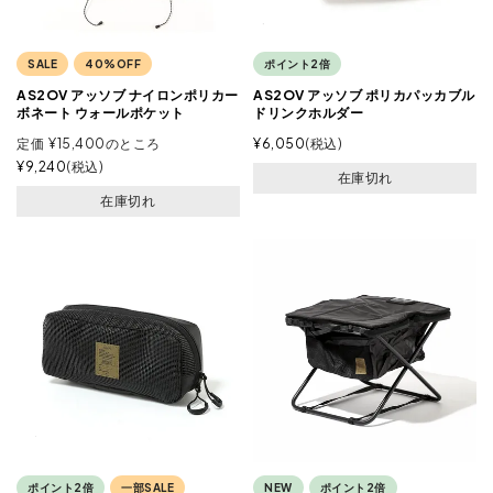
SALE
40%OFF
ポイント2倍
AS2OV アッソブ ナイロンポリカー
AS2OV アッソブ ポリカパッカブル
ボネート ウォールポケット
ドリンクホルダー
定価
¥
15,400
のところ
¥
6,050
税込
¥
9,240
税込
在庫切れ
在庫切れ
ポイント2倍
一部SALE
NEW
ポイント2倍