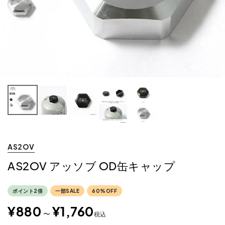
AS2OV
AS2OV アッソブ OD缶キャップ
ポイント2倍
一部SALE
60%OFF
¥
880
¥
1,760
〜
税込