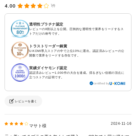
4.00
1件
透明性プラチナ認定
レビューの8割以上を公開。圧倒的な透明性で業界をリードするス
トアだけの称号です。
トラストリーダー銅賞
U-KOMI導入ストアの中で上位10%に選出。認証済みレビューの公
開数で業界をリードする存在です。
実績ダイヤモンド認定
認証済みレビュー1,000件の大台を達成。揺るぎない信頼の頂点に
立つストアの証明です。
certified by
レビューを書く
2024-11-16
マサト様