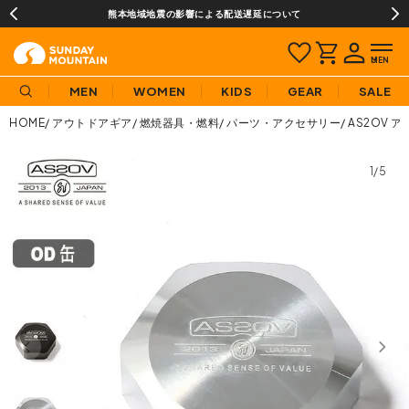
熊本地域地震の影響による配送遅延について
MEN
WOMEN
KIDS
GEAR
SALE
HOME
アウトドアギア
燃焼器具・燃料
パーツ・アクセサリー
AS2OV 
1/5