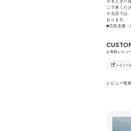
※モニター
ご了承くだ
※当店では
おります。
■広告文責
レビュー
レビュー投