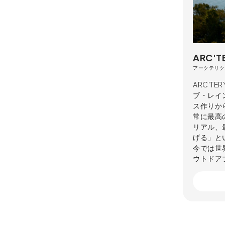
ARC'T
アークテリク
ARC'T
ブ・レイ
ス作りか
常に最高
リアル、
げる」と
今では世
ウトドア