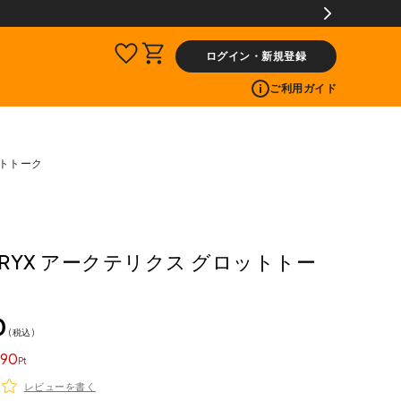
ログイン・新規登録
ご利用ガイド
ットトーク
TERYX アークテリクス グロットトー
0
税込
90
レビューを書く