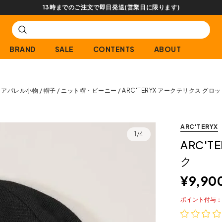
【会員限定】交換送料片道無料サービス
BRAND
SALE
CONTENTS
ABOUT
アパレル小物
帽子
ニット帽・ビーニー
ARC'TERYX アークテリクス グロ
ARC'TERYX
1/4
ARC'
ク
¥
9,90
ポイント