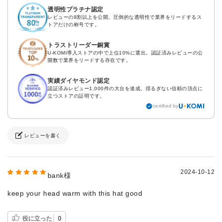
透明性プラチナ認定
レビューの8割以上を公開。圧倒的な透明性で業界をリードするス
トアだけの称号です。
トラストリーダー銅賞
U-KOMI導入ストアの中で上位10%に選出。認証済みレビューの公
開数で業界をリードする存在です。
実績ダイヤモンド認定
認証済みレビュー1,000件の大台を達成。揺るぎない信頼の頂点に
立つストアの証明です。
certified by
レビューを書く
2024-10-12
bank様
keep your head warm with this hat good
役に立った
0