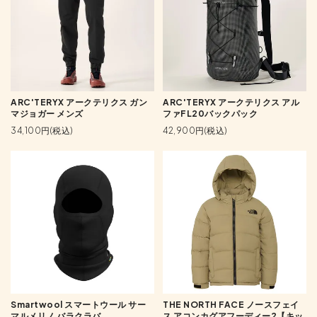
ARC'TERYX アークテリクス ガン
ARC'TERYX アークテリクス アル
マジョガー メンズ
ファFL20バックパック
34,100円(税込)
42,900円(税込)
Smartwool スマートウール サー
THE NORTH FACE ノースフェイ
マルメリノ バラクラバ
ス アコンカグアフーディー2【キッ