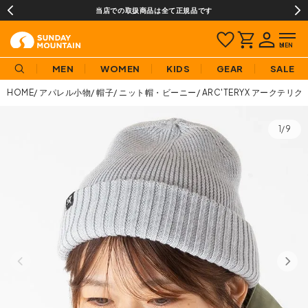
当店での取扱商品は全て正規品です
MEN
WOMEN
KIDS
GEAR
SALE
HOME
アパレル小物
帽子
ニット帽・ビーニー
ARC'TERYX アークテリ
1/9