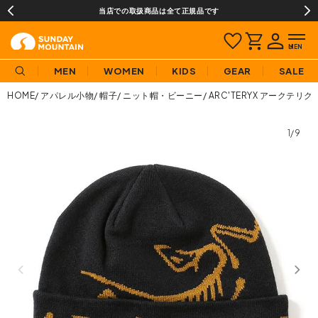
当店での取扱商品は全て正規品です
MEN
WOMEN
KIDS
GEAR
SALE
HOME
アパレル小物
帽子
ニット帽・ビーニー
ARC'TERYX アークテリ
1/9