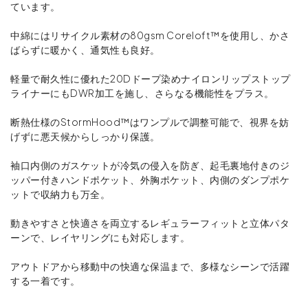
ています。
中綿にはリサイクル素材の80gsm Coreloft™を使用し、かさ
ばらずに暖かく、通気性も良好。
軽量で耐久性に優れた20Dドープ染めナイロンリップストップ
ライナーにもDWR加工を施し、さらなる機能性をプラス。
断熱仕様のStormHood™はワンプルで調整可能で、視界を妨
げずに悪天候からしっかり保護。
袖口内側のガスケットが冷気の侵入を防ぎ、起毛裏地付きのジ
ッパー付きハンドポケット、外胸ポケット、内側のダンプポケ
ットで収納力も万全。
動きやすさと快適さを両立するレギュラーフィットと立体パタ
ーンで、レイヤリングにも対応します。
アウトドアから移動中の快適な保温まで、多様なシーンで活躍
する一着です。