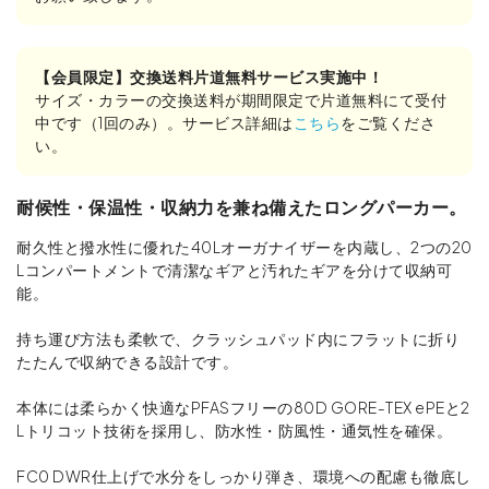
【会員限定】交換送料片道無料サービス実施中！
サイズ・カラーの交換送料が期間限定で片道無料にて受付
中です（1回のみ）。サービス詳細は
こちら
をご覧くださ
い。
耐候性・保温性・収納力を兼ね備えたロングパーカー。
耐久性と撥水性に優れた40Lオーガナイザーを内蔵し、2つの20
Lコンパートメントで清潔なギアと汚れたギアを分けて収納可
能。
持ち運び方法も柔軟で、クラッシュパッド内にフラットに折り
たたんで収納できる設計です。
本体には柔らかく快適なPFASフリーの80D GORE-TEX ePEと2
Lトリコット技術を採用し、防水性・防風性・通気性を確保。
FC0 DWR仕上げで水分をしっかり弾き、環境への配慮も徹底し