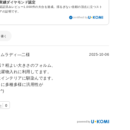
実績ダイヤモンド認定
認証済みレビュー1,000件の大台を達成。揺るぎない信頼の頂点に立つスト
アの証明です。
certified by
を書く
ムラディ―二様
2025-10-06
感？程よい大きさのフォルム、
洗濯物入れに利用してます。
にインテリアに馴染んでます。
々に多種多様に汎用性が
^)
た
0