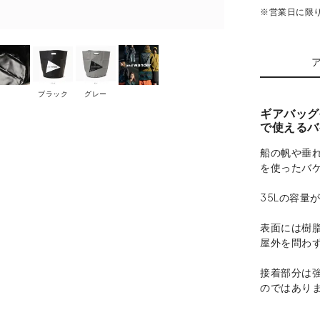
※営業日に限
ブラック
グレー
ギアバッグ
で使えるバ
船の帆や垂
を使ったバ
35Lの容量
表面には樹
屋外を問わ
接着部分は
のではあり