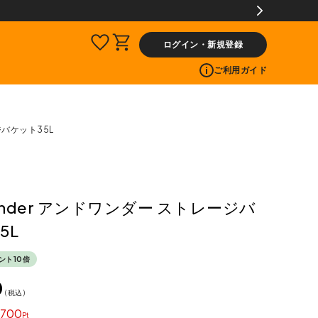
ログイン・新規登録
ご利用ガイド
ジバケット35L
wander アンドワンダー ストレージバ
5L
ント10倍
0
税込
700