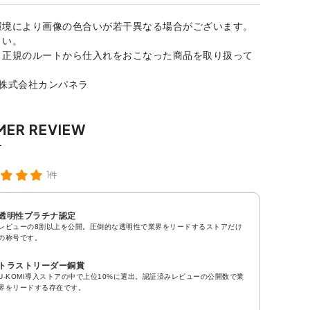
環境により画像の色合いが若干異なる場合がございます。
さい。
、正規のルートから仕入れをおこなった商品を取り扱って
：株式会社カンパネラ
1件
透明性プラチナ認定
レビューの8割以上を公開。圧倒的な透明性で業界をリードするストアだけ
の称号です。
トラストリーダー銅賞
U-KOMI導入ストアの中で上位10%に選出。認証済みレビューの公開数で業
界をリードする存在です。