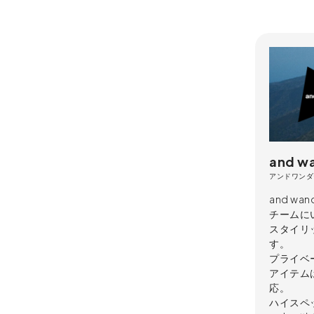
and w
アンドワンダ
and wa
チームに
スタイリ
す。
プライベ
アイテム
応。
ハイスペ