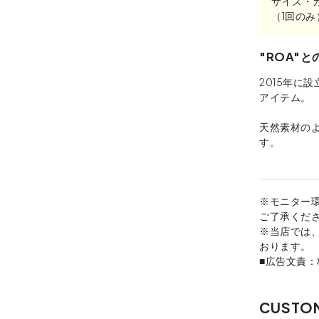
サイズ・
（1回の
"ROA"
2015年に
アイテム。
天然素材の
す。
※モニター
ご了承くだ
※当店では
おります。
■広告文責