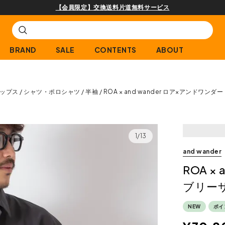
購入商品[¥2,000(税込)以上]のレビュー投稿で300ptプレゼント!
BRAND
SALE
CONTENTS
ABOUT
ップス
シャツ・ポロシャツ
半袖
ROA × and wander ロア×アンドワン
1/13
and wander
ROA ×
ブリー
NEW
ポイ