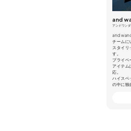
and w
アンドワンダ
and wa
チームに
スタイリ
す。
プライベ
アイテム
応。
ハイスペ
の中に独