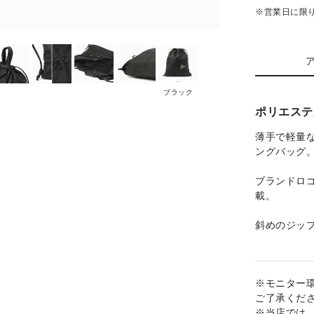
※営業日に限
ブラック
ポリエステ
薄手で軽量
ングバッグ
ブランドロ
載。
斜めのジッ
※モニター
ご了承くだ
※当店では