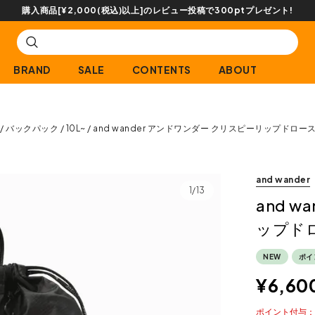
購入商品[¥2,000(税込)以上]のレビュー投稿で300ptプレゼント!
BRAND
SALE
CONTENTS
ABOUT
バックパック
10L~
and wander アンドワンダー クリスピーリップドロ
and wander
1/13
and 
ップド
NEW
ポイ
¥
6,60
ポイント