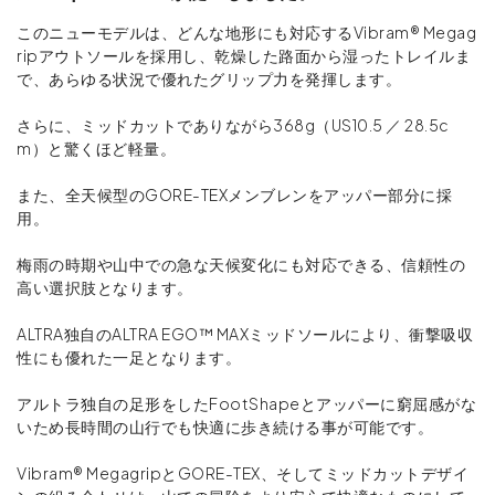
このニューモデルは、どんな地形にも対応するVibram® Megag
ripアウトソールを採用し、乾燥した路面から湿ったトレイルま
で、あらゆる状況で優れたグリップ力を発揮します。
さらに、ミッドカットでありながら368g（US10.5 ／ 28.5c
m）と驚くほど軽量。
また、全天候型のGORE-TEXメンブレンをアッパー部分に採
用。
梅雨の時期や山中での急な天候変化にも対応できる、信頼性の
高い選択肢となります。
ALTRA独自のALTRA EGO™ MAXミッドソールにより、衝撃吸収
性にも優れた一足となります。
アルトラ独自の足形をしたFootShapeとアッパーに窮屈感がな
いため長時間の山行でも快適に歩き続ける事が可能です。
Vibram® MegagripとGORE-TEX、そしてミッドカットデザイ