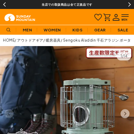
当店での取扱商品は全て正規品です
MEN
WOMEN
KIDS
GEAR
SALE
HOME
アウトドアギア
暖房器具
Sengoku Aladdin 千石アラジン ポ
1/14