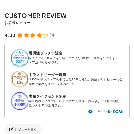
4.00
1件
透明性プラチナ認定
レビューの8割以上を公開。圧倒的な透明性で業界をリードするス
トアだけの称号です。
トラストリーダー銅賞
U-KOMI導入ストアの中で上位10%に選出。認証済みレビューの公
開数で業界をリードする存在です。
実績ダイヤモンド認定
認証済みレビュー1,000件の大台を達成。揺るぎない信頼の頂点に
立つストアの証明です。
certified by
レビューを書く