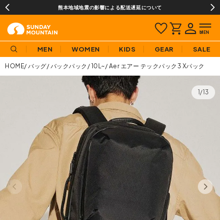
熊本地域地震の影響による配送遅延について
MEN
WOMEN
KIDS
GEAR
SALE
HOME
バッグ
バックパック
10L~
Aer エアー テックパック3 Xパック
1/13