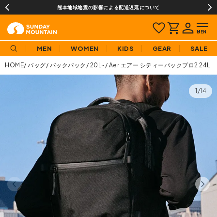
熊本地域地震の影響による配送遅延について
MEN
WOMEN
KIDS
GEAR
SALE
HOME
バッグ
バックパック
20L~
Aer エアー シティーパックプロ2 24L
1/14