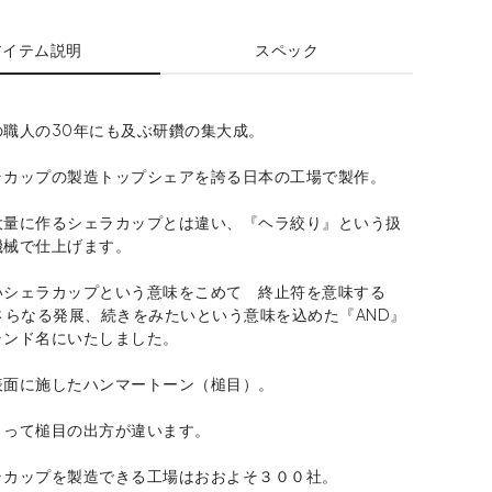
アイテム説明
スペック
の職人の30年にも及ぶ研鑽の集大成。
ラカップの製造トップシェアを誇る日本の工場で製作。
大量に作るシェラカップとは違い、『ヘラ絞り』という扱
機械で仕上げます。
いシェラカップという意味をこめて 終止符を意味する
さらなる発展、続きをみたいという意味を込めた『AND』
ランド名にいたしました。
表面に施したハンマートーン（槌目）。
よって槌目の出方が違います。
ラカップを製造できる工場はおおよそ３００社。