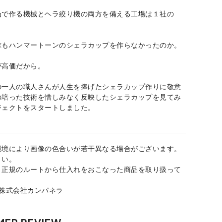
凸で作る機械とヘラ絞り機の両方を備える工場は１社の
誰もハンマートーンのシェラカップを作らなかったのか。
が高価だから。
の一人の職人さんが人生を捧げたシェラカップ作りに敬意
の培った技術を惜しみなく反映したシェラカップを見てみ
ジェクトをスタートしました。
環境により画像の色合いが若干異なる場合がございます。
さい。
、正規のルートから仕入れをおこなった商品を取り扱って
：株式会社カンパネラ