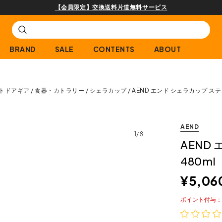
【会員限定】交換送料片道無料サービス
BRAND
SALE
CONTENTS
ABOUT
トドアギア
食器・カトラリー
シェラカップ
AEND エンド シェラカップ ステ
AEND
1/8
AEND
480ml
¥
5,06
ポイント