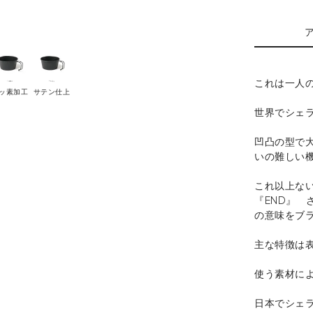
これは一人
ッ素加工
サテン仕上
世界でシェ
凹凸の型で
いの難しい
これ以上な
『END』 
の意味をブ
主な特徴は
使う素材に
日本でシェ