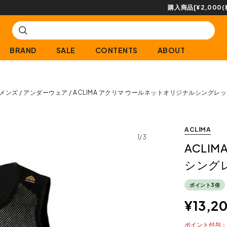
購入商品[¥2,000(税込)以上]のレビュー投稿で300ptプレゼント!
BRAND
SALE
CONTENTS
ABOUT
メンズ
アンダーウェア
ACLIMA アクリマ ウールネットオリジナルシングレッ
ACLIMA
1/3
ACLI
シング
ポイント3倍
¥
13,2
ポイント