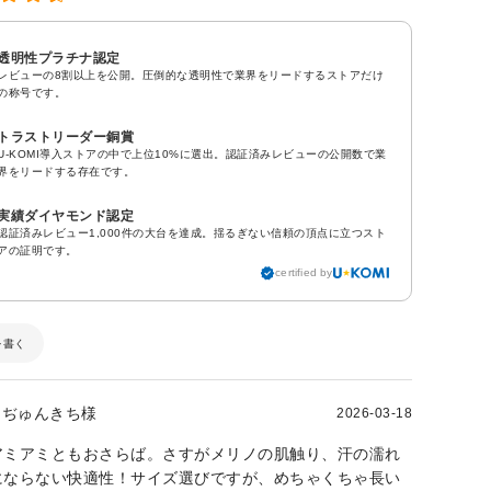
透明性プラチナ認定
レビューの8割以上を公開。圧倒的な透明性で業界をリードするストアだけ
の称号です。
トラストリーダー銅賞
U-KOMI導入ストアの中で上位10%に選出。認証済みレビューの公開数で業
界をリードする存在です。
実績ダイヤモンド認定
認証済みレビュー1,000件の大台を達成。揺るぎない信頼の頂点に立つスト
アの証明です。
certified by
を書く
ぢゅんきち様
2026-03-18
アミアミともおさらば。さすがメリノの肌触り、汗の濡れ
にならない快適性！サイズ選びですが、めちゃくちゃ長い