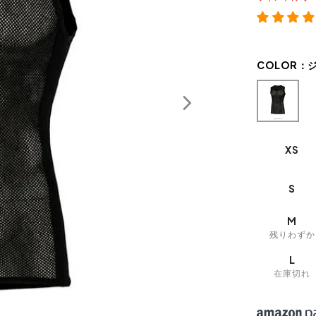
COLOR：
XS
S
M
残りわずか
L
在庫切れ