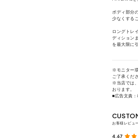
ボディ部分
少なくする
ロングトレ
ディション
を最大限に
※モニター
ご了承くだ
※当店では
おります。
■広告文責
4.67