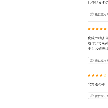
し伸びますの
役に立っ
化繊の物よ
着付けても
少しお値段
役に立っ
北海道のボ
役に立っ