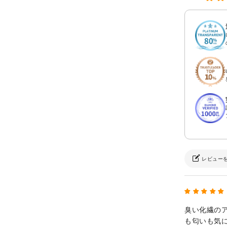
レビュー
臭い化繊の
も匂いも気