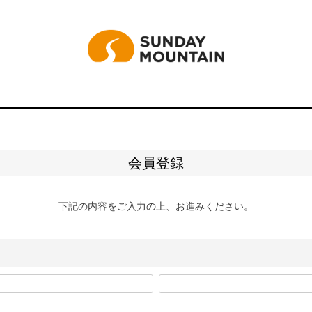
会員登録
下記の内容をご入力の上、お進みください。