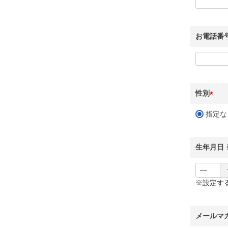
お電話番
性別
(
指定な
必
須
)
生年月日
※設定す
メールマ