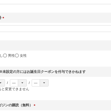
号
(
必
須
)
し
男性
女性
 ※未設定の方にはお誕生日クーポンを付与できかねます
ると変更できません
ガジンの購読（無料）