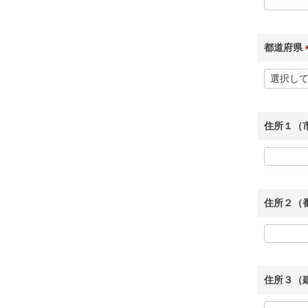
都道府県
住所１（
住所２（
住所３（