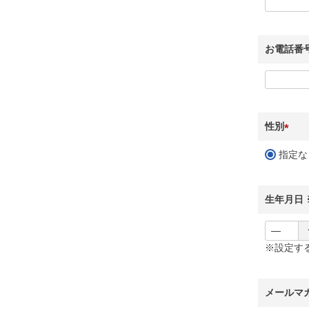
お電話番
性別
(
指定な
必
須
)
生年月日
※設定す
メールマ