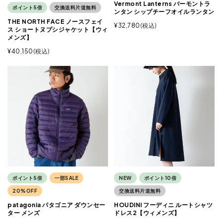
Vermont Lanterns バーモントラ
ポイント5倍
交換送料片道無料
ンタン シップチーフオイルランタン
THE NORTH FACE ノースフェイ
¥
32,780
税込
ス ショートヌプシジャケット【ウィ
メンズ】
¥
40,150
税込
ポイント5倍
一部SALE
NEW
ポイント10倍
20%OFF
交換送料片道無料
patagonia パタゴニア ダウンセー
HOUDINI フーディニ ルートシャツ
ター メンズ
ドレス2【ウィメンズ】