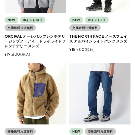
NEW
ポイント10倍
NEW
ポイント5倍
交換送料片道無料
交換送料片道無料
ORCIVAL オーシバル フレンチテリ
THE NORTH FACE ノースフェイ
ージップフーディー ドライライトフ
ス アルパインライトパンツ メンズ
レンチテリー メンズ
¥
18,700
税込
¥
19,800
税込
交換送料片道無料
NEW
交換送料片道無料