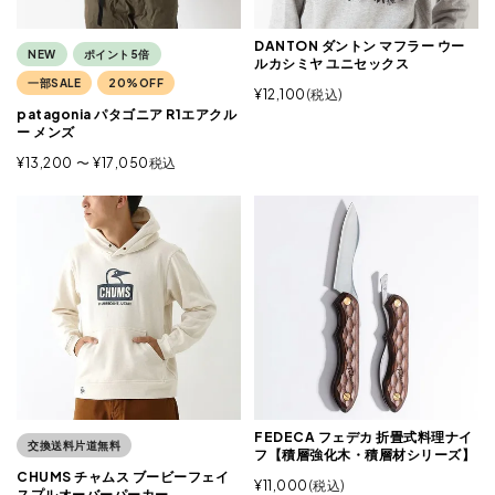
DANTON ダントン マフラー ウー
NEW
ポイント5倍
ルカシミヤ ユニセックス
一部SALE
20%OFF
¥
12,100
税込
patagonia パタゴニア R1エアクル
ー メンズ
¥
13,200
〜
¥
17,050
税込
FEDECA フェデカ 折畳式料理ナイ
交換送料片道無料
フ【積層強化木・積層材シリーズ】
CHUMS チャムス ブービーフェイ
¥
11,000
税込
スプルオーバーパーカー