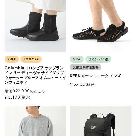
SALE
30%OFF
NEW
ポイント10倍
交換送料片道無料
Columbia コロンビア サップラン
ド スリー ディーヴァ サイドジップ
KEEN キーン ユニーク メンズ
ウォータープルーフ オムニヒートイ
ンフィニティ
¥
15,400
税込
定価
¥
22,000
のところ
¥
15,400
税込