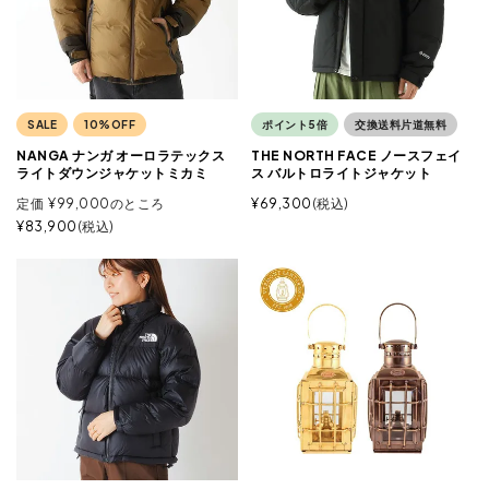
SALE
10%OFF
ポイント5倍
交換送料片道無料
NANGA ナンガ オーロラテックス
THE NORTH FACE ノースフェイ
ライトダウンジャケットミカミ
ス バルトロライトジャケット
定価
¥
99,000
のところ
¥
69,300
税込
¥
83,900
税込