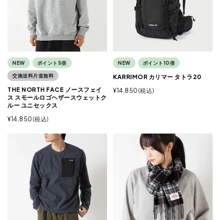
NEW
ポイント5倍
NEW
ポイント10倍
交換送料片道無料
KARRIMOR カリマー タトラ20
THE NORTH FACE ノースフェイ
¥
14,850
税込
ス スモールロゴヘザースウェットク
ルー ユニセックス
¥
14,850
税込