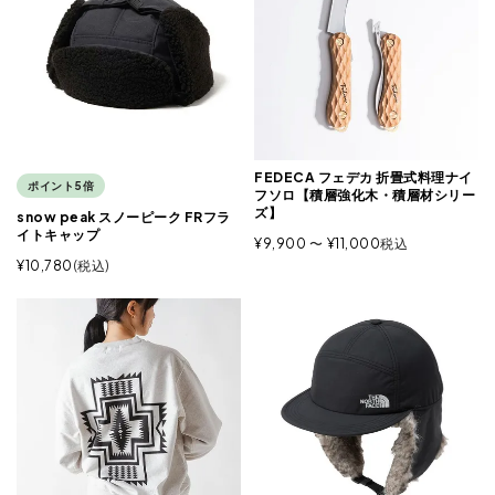
FEDECA フェデカ 折畳式料理ナイ
ポイント5倍
フソロ【積層強化木・積層材シリー
ズ】
snow peak スノーピーク FRフラ
イトキャップ
¥
9,900
〜
¥
11,000
税込
¥
10,780
税込