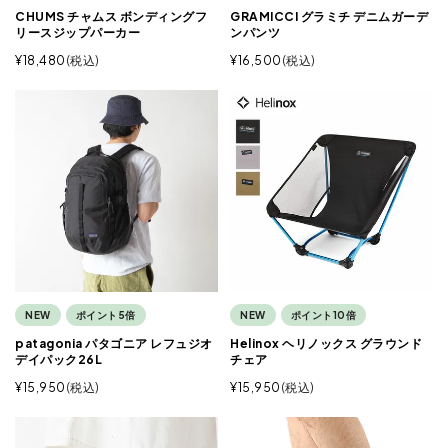
CHUMS チャムス ボンディングフ
GRAMICCI グラミチ デニムガーデ
リースジップパーカー
ンパンツ
¥
18,480
税込
¥
16,500
税込
NEW
ポイント5倍
NEW
ポイント10倍
patagonia パタゴニア レフュジオ
Helinox ヘリノックス グラウンド
デイパック26L
チェア
¥
15,950
税込
¥
15,950
税込