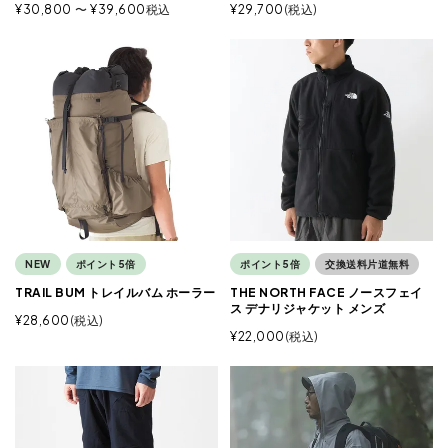
¥
30,800
〜
¥
39,600
税込
¥
29,700
税込
NEW
ポイント5倍
ポイント5倍
交換送料片道無料
TRAIL BUM トレイルバム ホーラー
THE NORTH FACE ノースフェイ
ス デナリジャケット メンズ
¥
28,600
税込
¥
22,000
税込