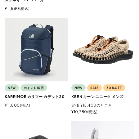
¥
11,880
税込
NEW
ポイント10倍
NEW
SALE
30%OFF
KARRIMOR カリマー カデット20
KEEN キーン ユニーク メンズ
¥
11,000
税込
定価
¥
15,400
のところ
¥
10,780
税込