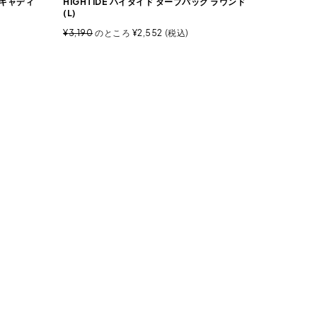
トキャディ
HIGHTIDE ハイタイド タープバッグ ラウンド
(L)
¥
3,190
のところ
¥
2,552
税込