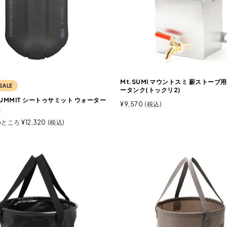
Mt.SUMI マウントスミ 薪ストーブ
SALE
ータンク(トックリ2)
 SUMMIT シートゥサミット ウォーター
¥
9,570
税込
L
のところ
¥
12,320
税込