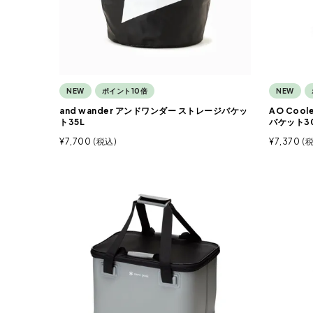
NEW
ポイント10倍
NEW
and wander アンドワンダー ストレージバケッ
AO Coo
ト35L
バケット3
¥
7,700
税込
¥
7,370