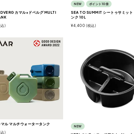
NEW
ポイント10倍
 DVERG カマル×ドベルグ MULTI
SEA TO SUMMIT シートゥサミッ
ANK
ンク 10L
税込
¥
4,400
税込
 カマル マルチウォータータンク
NEW
税込