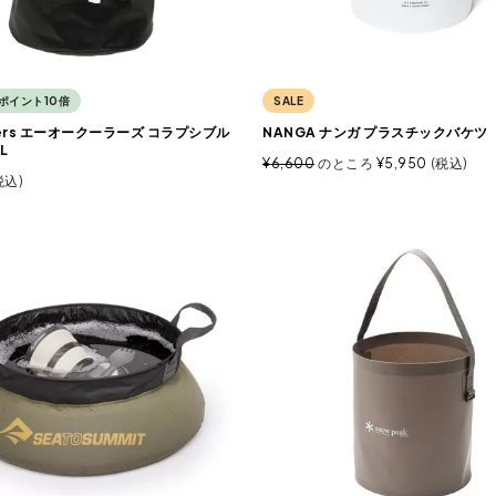
ポイント10倍
SALE
lers エーオークーラーズ コラプシブル
NANGA ナンガ プラスチックバケツ
L
¥
6,600
のところ
¥
5,950
税込
税込