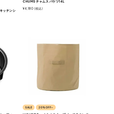
CHUMS チャムス バケツ14L
¥
4,180
税込
ト キッチンシ
SALE
20%OFF~