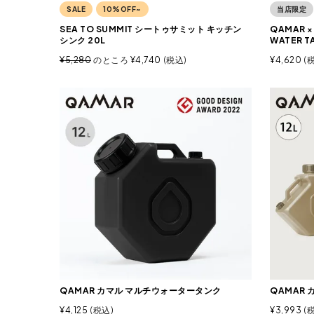
SALE
10%OFF~
当店限定
SEA TO SUMMIT シートゥサミット キッチン
QAMAR ×
シンク 20L
WATER T
¥
5,280
のところ
¥
4,740
税込
¥
4,620
QAMAR カマル マルチウォータータンク
QAMAR
¥
4,125
税込
¥
3,993