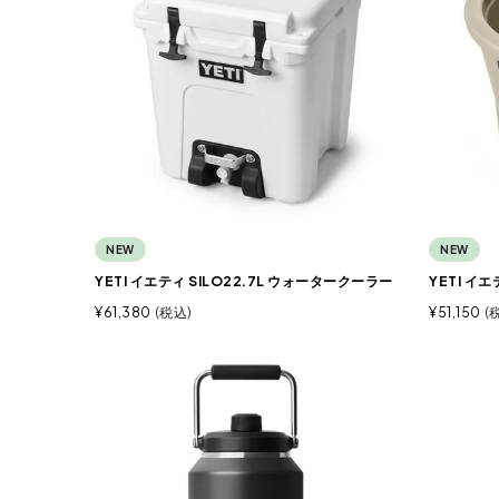
NEW
NEW
YETI イエティ SILO22.7L ウォータークーラー
YETI イ
¥
61,380
税込
¥
51,150