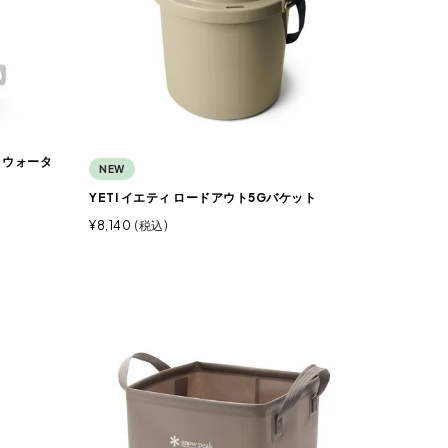
用 ウォータ
NEW
YETI イエティ ロードアウト5Gバケット
¥
8,140
税込