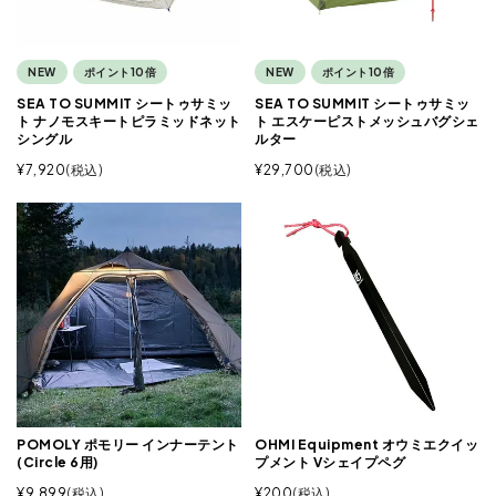
NEW
ポイント10倍
NEW
ポイント10倍
SEA TO SUMMIT シートゥサミッ
SEA TO SUMMIT シートゥサミッ
ト ナノモスキートピラミッドネット
ト エスケーピストメッシュバグシェ
シングル
ルター
¥
7,920
税込
¥
29,700
税込
POMOLY ポモリー インナーテント
OHMI Equipment オウミエクイッ
(Circle 6用)
プメント Vシェイプペグ
¥
9,899
税込
¥
200
税込