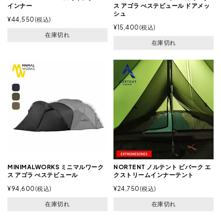
インナー
ス アゴラ べステビュール ドアメッ
シュ
¥
44,550
税込
¥
15,400
税込
在庫切れ
在庫切れ
MINIMALWORKS ミニマルワーク
NORTENT ノルテント ビバーク エ
ス アゴラ べステビュール
クストリームインナーテント
¥
94,600
税込
¥
24,750
税込
在庫切れ
在庫切れ