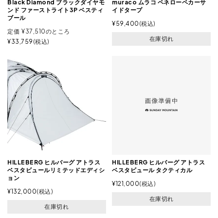
Black Diamond ブラックダイヤモ
muraco ムラコ ペネローペカーサ
ンド ファーストライト3P ベスティ
イドタープ
ブール
¥
59,400
税込
定価
¥
37,510
のところ
在庫切れ
¥
33,759
税込
HILLEBERG ヒルバーグ アトラス
HILLEBERG ヒルバーグ アトラス
ベスタビュールリミテッドエディシ
ベスタビュール タクティカル
ョン
¥
121,000
税込
¥
132,000
税込
在庫切れ
在庫切れ