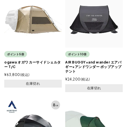
ポイント5倍
ポイント10倍
ogawa オガワ カーサイドシェルタ
AIR BUGGY×and wander エアバ
ー T/C
ギー×アンドワンダー ポップアップ
テント
¥
63,800
税込
¥
24,200
税込
在庫切れ
在庫切れ