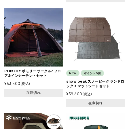
POMOLY ポモリー サークル6フロ
NEW
ポイント5倍
ア&インナーテントセット
snow peak スノーピーク ランドロ
¥
53,500
税込
ック X マットシートセット
在庫切れ
¥
39,600
税込
在庫切れ