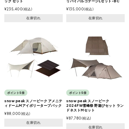
ック セット
リバイバルコテージLセット-BC
¥
235,400
税込
¥
135,000
税込
在庫切れ
在庫切れ
ポイント5倍
ポイント5倍
snow peak スノーピーク アメニテ
snow peak スノーピーク
ィドームMアイボリータープパック
2024FW雪峰祭 野遊びセット ラン
ドネストMセット
¥
88,000
税込
¥
87,780
税込
在庫切れ
在庫切れ