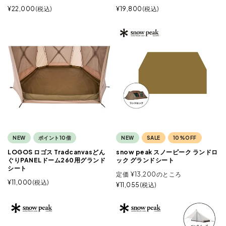
¥
22,000
税込
¥
19,800
税込
NEW
ポイント10倍
NEW
SALE
10%OFF
LOGOS ロゴス Tradcanvasどん
snow peak スノーピーク ランドロ
ぐりPANELドーム260用グランド
ック グランドシート
シート
定価
¥
13,200
のところ
¥
11,000
税込
¥
11,055
税込