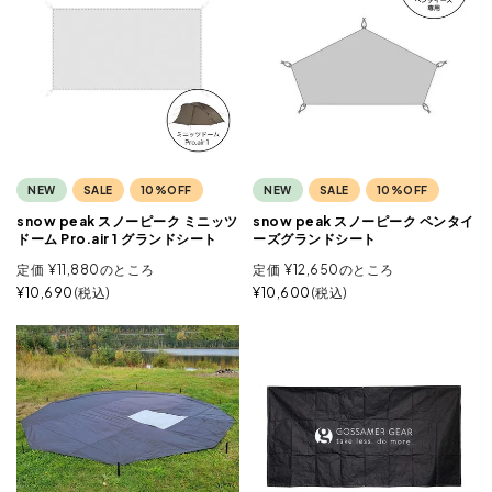
NEW
SALE
10%OFF
NEW
SALE
10%OFF
snow peak スノーピーク ミニッツ
snow peak スノーピーク ペンタイ
ドーム Pro.air 1 グランドシート
ーズグランドシート
定価
¥
11,880
のところ
定価
¥
12,650
のところ
¥
10,690
税込
¥
10,600
税込