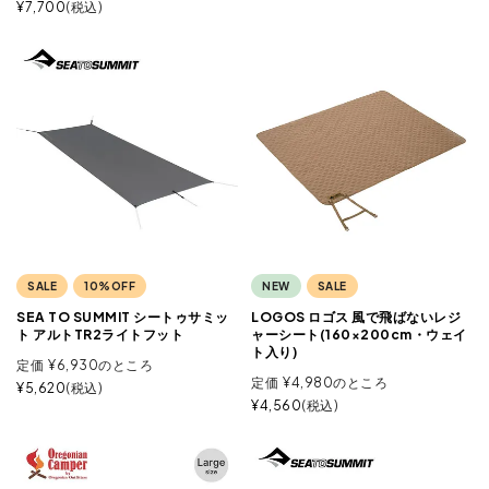
¥
7,700
税込
SALE
10%OFF
NEW
SALE
SEA TO SUMMIT シートゥサミッ
LOGOS ロゴス 風で飛ばないレジ
ト アルトTR2ライトフット
ャーシート(160×200cm・ウェイ
ト入り)
定価
¥
6,930
のところ
定価
¥
4,980
のところ
¥
5,620
税込
¥
4,560
税込