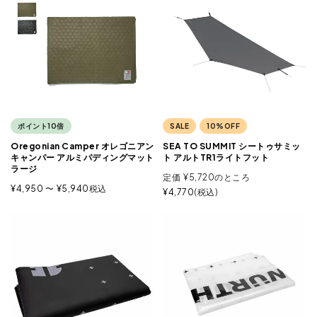
ポイント10倍
SALE
10%OFF
Oregonian Camper オレゴニアン
SEA TO SUMMIT シートゥサミッ
キャンパー アルミパディングマット
ト アルトTR1ライトフット
ラージ
定価
¥
5,720
のところ
¥
4,950
〜
¥
5,940
税込
¥
4,770
税込