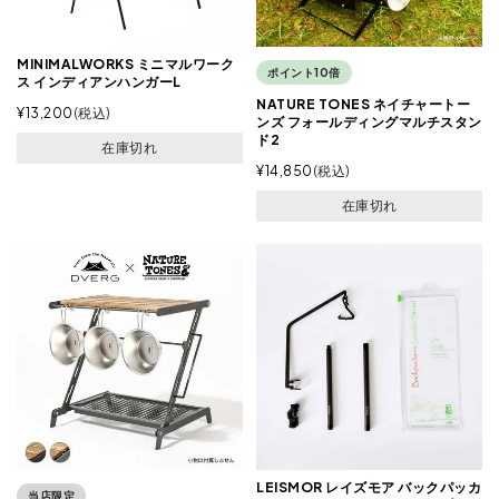
MINIMALWORKS ミニマルワーク
ポイント10倍
ス インディアンハンガーL
NATURE TONES ネイチャートー
¥
13,200
税込
ンズ フォールディングマルチスタン
ド2
在庫切れ
¥
14,850
税込
在庫切れ
LEISMOR レイズモア バックパッカ
当店限定