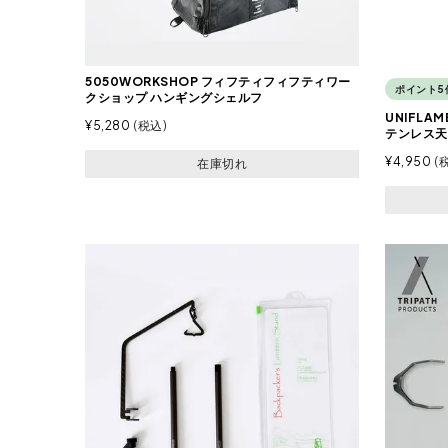
5050WORKSHOP フィフティフィフティワー
ポイント5
クショップ ハンギングシェルフ
UNIFLA
¥
5,280
税込
テンレス天
¥
4,950
在庫切れ