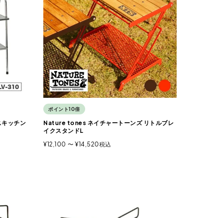
ポイント10倍
レスキッチン
Nature tones ネイチャートーンズ リトルブレ
イクスタンドL
¥
12,100
〜
¥
14,520
税込