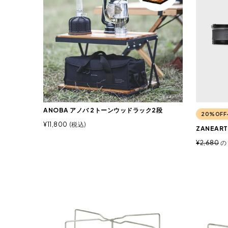
ANOBA アノバ 2トーンウッドラック2段
20%OFF
¥
11,800
税込
ZANEAR
¥
2,680
の