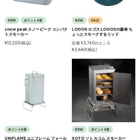
NEW
ポイント5倍
NEW
SALE
snow peak スノーピーク コンパク
LOGOS ロゴス LOGOSの森林 ち
トスモーカー
ょっとスモークするリッド
¥
13,200
税込
定価
¥
3,740
のところ
¥
3,640
税込
ポイント5倍
NEW
ポイント5倍
UNIFLAME ユニフレーム フォール
SOTO ソト カコム スモーカー