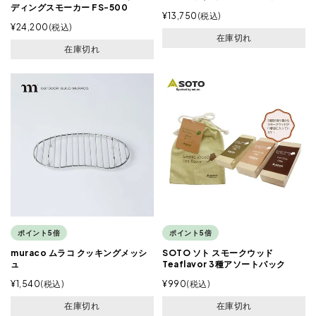
ディングスモーカー FS-500
¥
13,750
税込
¥
24,200
税込
在庫切れ
在庫切れ
ポイント5倍
ポイント5倍
muraco ムラコ クッキングメッシ
SOTO ソト スモークウッド
ュ
Teaflavor 3種アソートパック
¥
1,540
税込
¥
990
税込
在庫切れ
在庫切れ