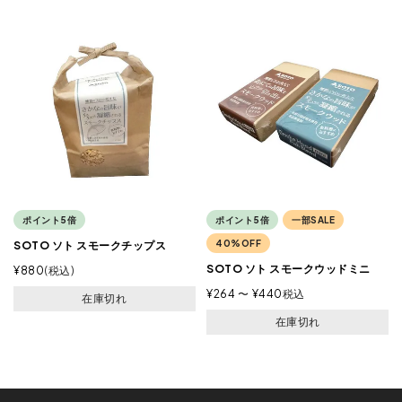
ポイント5倍
ポイント5倍
一部SALE
40%OFF
SOTO ソト スモークチップス
SOTO ソト スモークウッドミニ
¥
880
税込
¥
264
〜
¥
440
税込
在庫切れ
在庫切れ