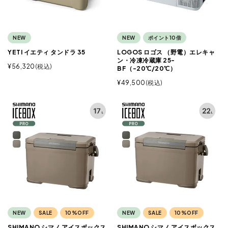
NEW
NEW
ポイント10倍
YETI イエティ タンドラ 35
LOGOS ロゴス （野電）エレキャ
ン・冷凍冷蔵庫 25-
¥
56,320
税込
BF（-20℃/20℃）
¥
49,500
税込
NEW
SALE
10%OFF
NEW
SALE
10%OFF
SHIMANO シマノ アイスボックス
SHIMANO シマノ アイスボックス