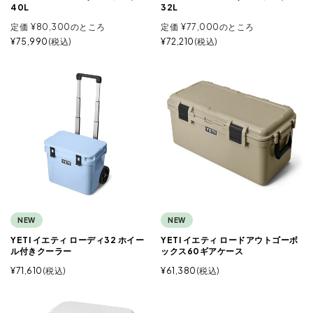
40L
32L
定価
¥
80,300
のところ
定価
¥
77,000
のところ
¥
75,990
税込
¥
72,210
税込
NEW
NEW
YETI イエティ ローディ32 ホイー
YETI イエティ ロードアウトゴーボ
ル付きクーラー
ックス60ギアケース
¥
71,610
税込
¥
61,380
税込