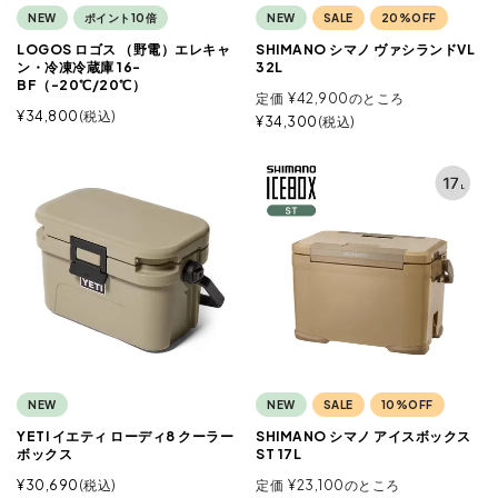
NEW
ポイント10倍
NEW
SALE
20%OFF
LOGOS ロゴス （野電）エレキャ
SHIMANO シマノ ヴァシランドVL
ン・冷凍冷蔵庫 16-
32L
BF（-20℃/20℃）
定価
¥
42,900
のところ
¥
34,800
税込
¥
34,300
税込
NEW
NEW
SALE
10%OFF
YETI イエティ ローディ8 クーラー
SHIMANO シマノ アイスボックス
ボックス
ST 17L
¥
30,690
税込
定価
¥
23,100
のところ