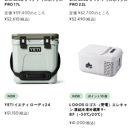
PRO 17L
PRO 22L
定価
¥
59,400
のところ
定価
¥
62,700
のところ
¥
52,610
税込
¥
52,490
税込
NEW
NEW
ポイント10倍
YETI イエティ ローディ24
LOGOS ロゴス （野電）エレキャ
ン 凍結冷凍冷蔵庫 9-
¥
51,150
税込
BF（-30℃/20℃）
¥
41,000
税込