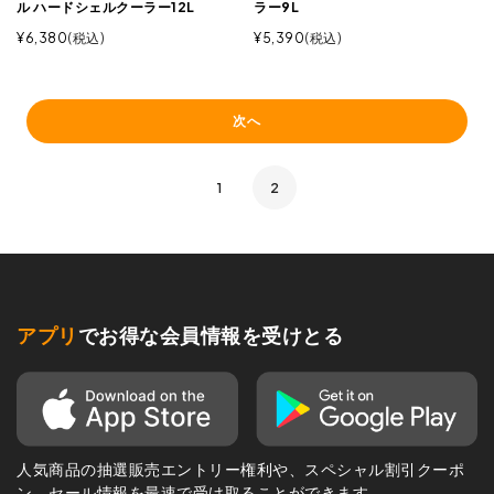
ル ハードシェルクーラー12L
ラー9L
¥
6,380
税込
¥
5,390
税込
次へ
1
2
アプリ
でお得な会員情報を受けとる
人気商品の抽選販売エントリー権利や、スペシャル割引クーポ
ン、セール情報を最速で受け取ることができます。