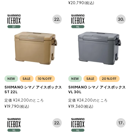
¥
20,790
税込
NEW
SALE
10%OFF
NEW
SALE
20%OFF
SHIMANO シマノ アイスボックス
SHIMANO シマノ アイスボックス
ST 22L
VL 30L
定価
¥
24,200
のところ
定価
¥
24,200
のところ
¥
19,790
税込
¥
19,360
税込