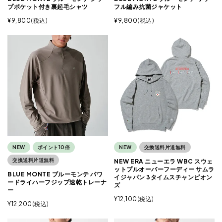
プポケット付き裏起毛シャツ
フル編み抗菌ジャケット
¥
9,800
税込
¥
9,800
税込
NEW
ポイント10倍
NEW
交換送料片道無料
交換送料片道無料
NEW ERA ニューエラ WBC スウェ
ットプルオーバーフーディー サムラ
BLUE MONTE ブルーモンテ パワ
イジャパン 3タイムスチャンピオン
ードライハーフジップ速乾トレーナ
ズ
ー
¥
12,100
税込
¥
12,200
税込