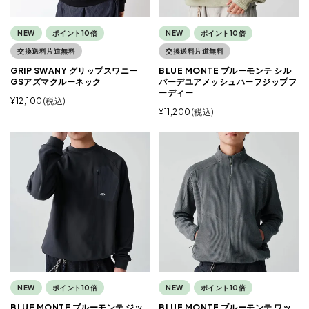
NEW
ポイント10倍
NEW
ポイント10倍
交換送料片道無料
交換送料片道無料
GRIP SWANY グリップスワニー
BLUE MONTE ブルーモンテ シル
GSアズマクルーネック
バーデユアメッシュハーフジップフ
ーディー
¥
12,100
税込
¥
11,200
税込
NEW
ポイント10倍
NEW
ポイント10倍
BLUE MONTE ブルーモンテ ジッ
BLUE MONTE ブルーモンテ ワッ