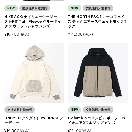
NEW
交換送料片道無料
NEW
交換送料片道無料
NIKE ACG ナイキエーシージー
THE NORTH FACE ノースフェイ
Dri-FIT Tuff Fleece クルーネッ
ス テックエアースウェットモックネ
ク スウェットシャツ メンズ
ック
¥
18,700
税込
¥
14,300
税込
交換送料片道無料
NEW
交換送料片道無料
UNDYED アンダイド PV URAKEフ
Columbia コロンビア ポーラーパ
ーディー
イオニア2フルジップ メンズ
¥
19,800
税込
¥
12,100
税込