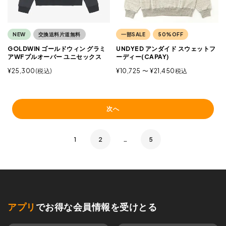
NEW
交換送料片道無料
一部SALE
50%OFF
GOLDWIN ゴールドウィン グラミ
UNDYED アンダイド スウェットフ
アWFプルオーバー ユニセックス
ーディー(CAPAY)
¥
25,300
税込
¥
10,725
〜
¥
21,450
税込
次へ
1
2
…
5
アプリ
でお得な会員情報を受けとる