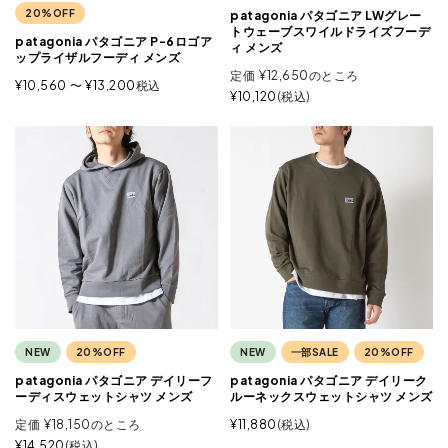
20%OFF
patagonia パタゴニア LWグレー
トウェーブスワイルドライズフーデ
patagonia パタゴニア P-6ロゴア
ィ メンズ
ップライザルフーディ メンズ
定価
¥
12,650
のところ
¥
10,560
〜
¥
13,200
税込
¥
10,120
税込
NEW
20%OFF
NEW
一部SALE
20%OFF
patagonia パタゴニア デイリーフ
patagonia パタゴニア デイリーク
ーディスウェットシャツ メンズ
ルーネックスウェットシャツ メンズ
定価
¥
18,150
のところ
¥
11,880
税込
¥
14,520
税込