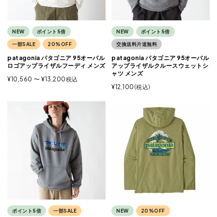
NEW
ポイント5倍
NEW
ポイント5倍
一部SALE
20%OFF
交換送料片道無料
patagonia パタゴニア 95オーバル
patagonia パタゴニア 95オーバル
ロゴアップライザルフーディ メンズ
アップライザルクルースウェットシ
ャツ メンズ
¥
10,560
〜
¥
13,200
税込
¥
12,100
税込
ポイント5倍
一部SALE
NEW
20%OFF