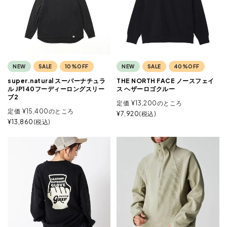
NEW
SALE
10%OFF
NEW
SALE
40%OFF
super.natural スーパーナチュラ
THE NORTH FACE ノースフェイ
ル JP140フーディーロングスリー
ス ヘザーロゴクルー
ブ2
定価
¥
13,200
のところ
定価
¥
15,400
のところ
¥
7,920
税込
¥
13,860
税込