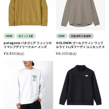
NEW
ポイント5倍
NEW
交換送料片道無料
patagonia パタゴニア フィッツロ
GOLDWIN ゴールドウィン ワッフ
イマシフデイリークルー メンズ
ルライトL/Sフーディ ユニセックス
¥
14,850
税込
¥
16,500
税込