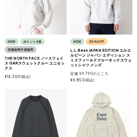
NEW
ポイント5倍
NEW
30%OFF
交換送料片道無料
L.L.Bean JAPAN EDITION エルエ
ルビーン ジャパン エディション ス
THE NORTH FACE ノースフェイ
ミスフィールドクルーネックスウェ
ス GARスウェットクルー ユニセッ
ットシャツ メンズ
クス
定価
¥
9,790
のところ
¥
14,300
税込
¥
6,853
税込