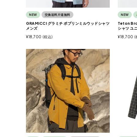
NEW
交換送料片道無料
NEW
GRAMICCI グラミチ ポプリンミルウッドシャツ
Teton 
メンズ
シャツ ユ
¥
18,700
税込
¥
18,700