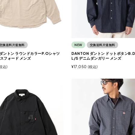
交換送料片道無料
NEW
交換送料片道無料
 ダントン ラウンドカラーP.Oシャツ
DANTON ダントン ドットボタンB.
クスフォード メンズ
L/S デニムダンガリー メンズ
税込
¥
17,050
税込