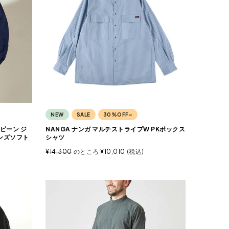
NEW
SALE
30%OFF~
エルビーン ジ
NANGA ナンガ マルチストライプW PKボックス
ンズソフト
シャツ
¥
14,300
のところ
¥
10,010
税込