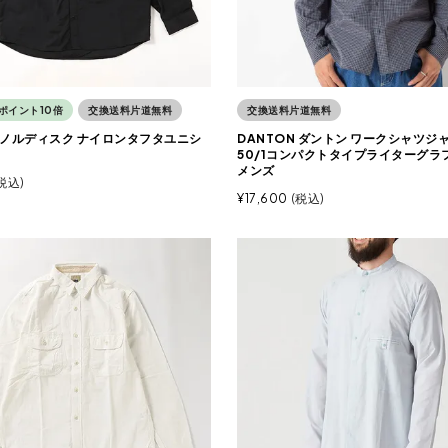
ポイント10倍
交換送料片道無料
交換送料片道無料
SK ノルディスク ナイロンタフタユニシ
DANTON ダントン ワークシャツジ
50/1コンパクトタイプライターグラ
メンズ
税込
¥
17,600
税込