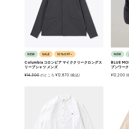
NEW
SALE
10%OFF~
NEW
Columbia コロンビア マイククリークロングス
BLUE M
リーブシャツ メンズ
プンワーク
¥
14,300
のところ
¥
12,870
税込
¥
12,200