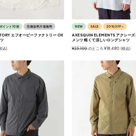
ポイント10倍
交換送料片道無料
NEW
SALE
20%OFF~
CTORY エフオービーファクトリー OX
AXESQUIN ELEMENTS アクシ
ツ
メンツ 軽くて涼しいロングシャツ
税込
¥
23,100
のところ
¥
18,480
税込