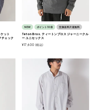
NEW
ポイント10倍
交換送料片道無料
ャケット
Teton Bros. ティートンブロス ジャーニークル
フチェック
ー ユニセックス
¥
17,600
税込