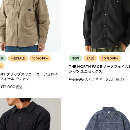
0倍
一部SALE
10%OFF~
NEW
SALE
30%OFF~
~
THE NORTH FACE ノースフェイス
シャツ ユニセックス
WANY グリップスワニー コーデュロイ
フィールドシャツ
¥
16,500
のところ
¥
11,550
税込
¥
12,000
税込