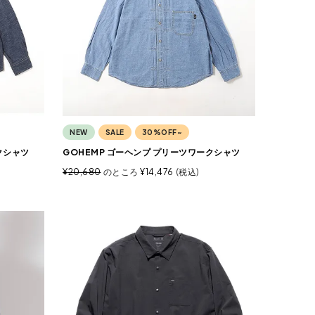
NEW
SALE
30%OFF~
クシャツ
GOHEMP ゴーヘンプ プリーツワークシャツ
¥
20,680
のところ
¥
14,476
税込