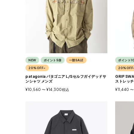
NEW
ポイント5倍
一部SALE
ポイント1
20%OFF~
20%OFF
patagonia パタゴニア L/Sセルフガイデッドサ
GRIP S
ンシャツ メンズ
ストレッチ
¥
10,560
〜
¥
14,300
税込
¥
11,440
〜