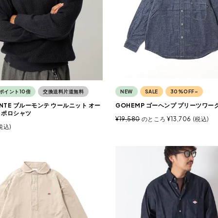
ポイント10倍
交換送料片道無料
NEW
SALE
30%OFF~
ONTE ブルーモンテ ウールニット オー
GOHEMP ゴーヘンプ プリーツワー
 ポロシャツ
¥
19,580
のところ
¥
13,706
税込
税込