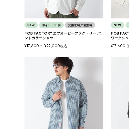
NEW
ポイント10倍
交換送料片道無料
NEW
FOB FACTORY エフオービーファクトリー バ
FOB FA
ンドカラーシャツ
ワークシャ
¥
17,600
〜
¥
22,000
税込
¥
17,600