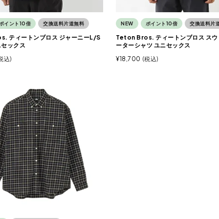
ポイント10倍
交換送料片道無料
NEW
ポイント10倍
交換送料片
Bros. ティートンブロス ジャーニーL/S
Teton Bros. ティートンブロス 
ニセックス
ーターシャツ ユニセックス
税込
¥
18,700
税込