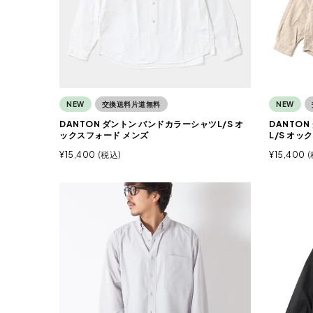
NEW
交換送料片道無料
NEW
DANTON ダントン バンドカラーシャツL/S オ
DANTON
ックスフォード メンズ
L/S オッ
¥
15,400
税込
¥
15,400