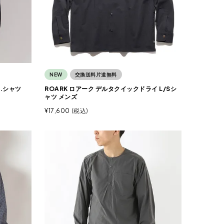
NEW
交換送料片道無料
D.シャツ
ROARK ロアーク デルタクイックドライ L/Sシ
ャツ メンズ
¥
17,600
税込