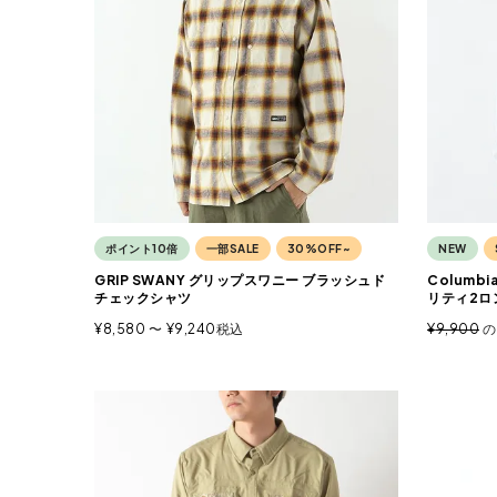
ポイント10倍
一部SALE
30%OFF~
NEW
GRIP SWANY グリップスワニー ブラッシュド
Columb
チェックシャツ
リティ2ロ
¥
8,580
〜
¥
9,240
税込
¥
9,900
の