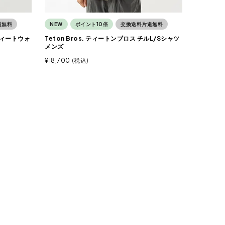
道無料
NEW
ポイント10倍
交換送料片道無料
スウィートウォ
Teton Bros. ティートンブロス チルL/Sシャツ
メンズ
¥
18,700
税込