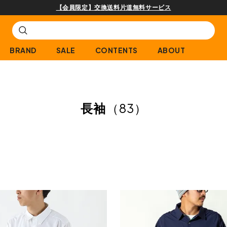
購入商品[¥2,000(税込)以上]のレビュー投稿で300ptプレゼント!
BRAND
SALE
CONTENTS
ABOUT
長袖
（83）