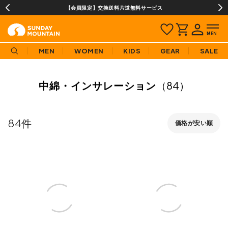
購入商品[¥2,000(税込)以上]のレビュー投稿で300ptプレゼント!
MEN
WOMEN
KIDS
GEAR
SALE
中綿・インサレーション
（84）
84
価格が安い順