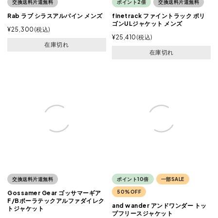
交換送料片道無料
ポイント2倍
交換送料片道無料
Rab ラブ シラスアルパイン メンズ
finetrack ファイントラック ポリ
ゴンULジャケット メンズ
¥
25,300
税込
¥
25,410
税込
在庫切れ
在庫切れ
交換送料片道無料
ポイント10倍
一部SALE
50%OFF
Gossamer Gear ゴッサマーギア
F/Bポーラテックアルファダイレク
and wander アンドワンダー トッ
トジャケット
プフリースジャケット