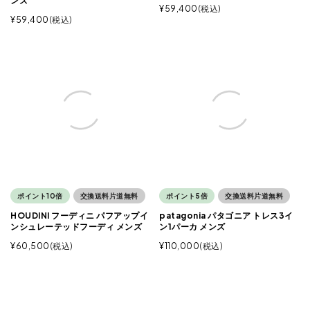
ンズ
¥
59,400
税込
¥
59,400
税込
ポイント10倍
交換送料片道無料
ポイント5倍
交換送料片道無料
HOUDINI フーディニ パフアップイ
patagonia パタゴニア トレス3イ
ンシュレーテッドフーディ メンズ
ン1パーカ メンズ
¥
60,500
税込
¥
110,000
税込