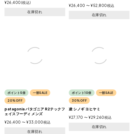
¥
26,400
税込
¥
26,400
〜
¥
52,800
税込
在庫切れ
在庫切れ
ポイント5倍
一部SALE
ポイント10倍
一部SALE
20%OFF
30%OFF
patagonia パタゴニア R2テックフ
凌 シノギ ヨヒヤミ
ェイスフーディ メンズ
¥
27,170
〜
¥
29,260
税込
¥
26,400
〜
¥
33,000
税込
在庫切れ
在庫切れ