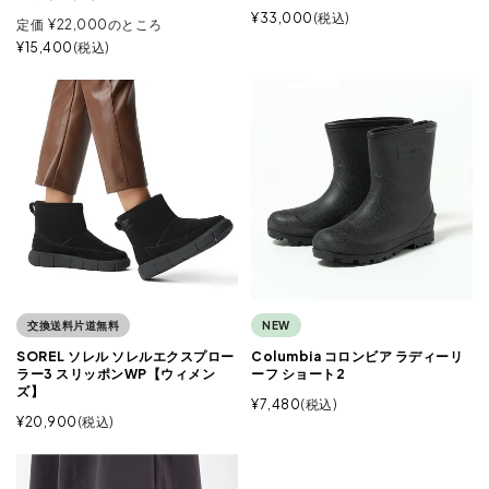
¥
33,000
税込
定価
¥
22,000
のところ
¥
15,400
税込
交換送料片道無料
NEW
SOREL ソレル ソレルエクスプロー
Columbia コロンビア ラディーリ
ラー3 スリッポンWP【ウィメン
ーフ ショート2
ズ】
¥
7,480
税込
¥
20,900
税込