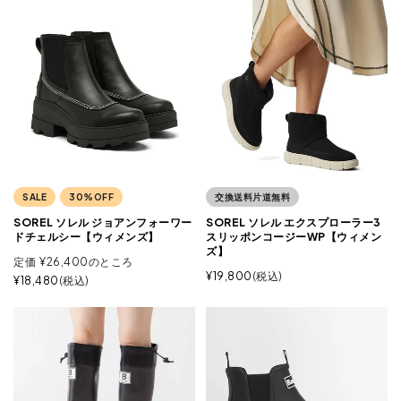
SALE
30%OFF
交換送料片道無料
SOREL ソレル ジョアンフォーワー
SOREL ソレル エクスプローラー3
ドチェルシー【ウィメンズ】
スリッポンコージーWP【ウィメン
ズ】
定価
¥
26,400
のところ
¥
19,800
税込
¥
18,480
税込