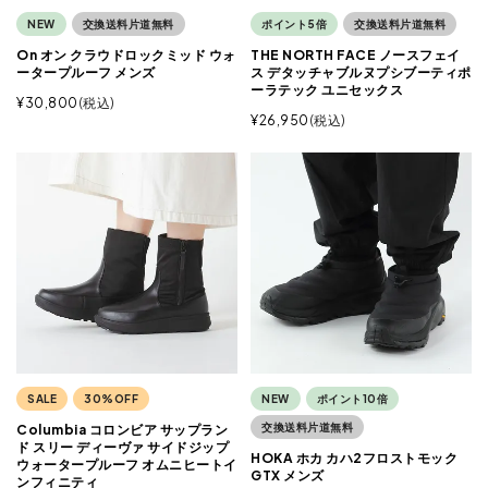
NEW
交換送料片道無料
ポイント5倍
交換送料片道無料
On オン クラウドロックミッド ウォ
THE NORTH FACE ノースフェイ
ータープルーフ メンズ
ス デタッチャブルヌプシブーティポ
ーラテック ユニセックス
¥
30,800
税込
¥
26,950
税込
SALE
30%OFF
NEW
ポイント10倍
交換送料片道無料
Columbia コロンビア サップラン
ド スリー ディーヴァ サイドジップ
HOKA ホカ カハ2フロストモック
ウォータープルーフ オムニヒートイ
GTX メンズ
ンフィニティ