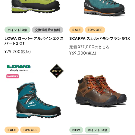
ポイント10倍
交換送料片道無料
SALE
10%OFF
LOWA ローバー アルパインエクス
SCARPA スカルパ モンブラン GTX
パート2 GT
定価
¥
77,000
のところ
¥
79,200
税込
¥
69,300
税込
SALE
10%OFF
NEW
ポイント10倍