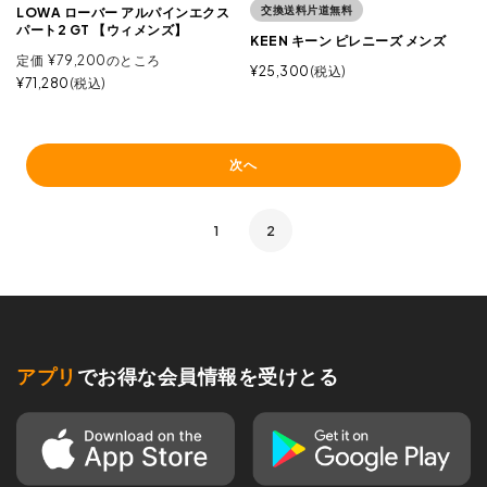
交換送料片道無料
LOWA ローバー アルパインエクス
パート2 GT 【ウィメンズ】
KEEN キーン ピレニーズ メンズ
定価
¥
79,200
のところ
¥
25,300
税込
¥
71,280
税込
次へ
1
2
アプリ
でお得な会員情報を受けとる