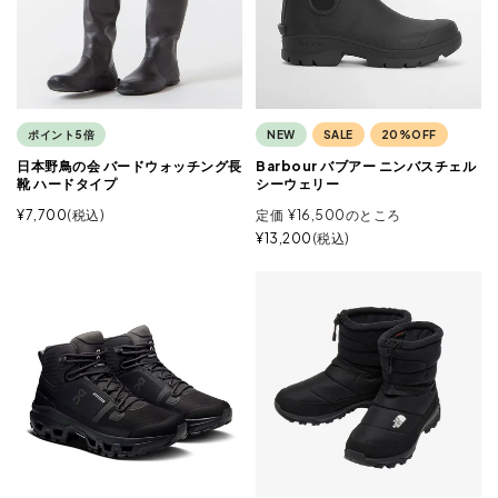
ポイント5倍
NEW
SALE
20%OFF
日本野鳥の会 バードウォッチング長
Barbour バブアー ニンバスチェル
靴 ハードタイプ
シーウェリー
¥
7,700
税込
定価
¥
16,500
のところ
¥
13,200
税込