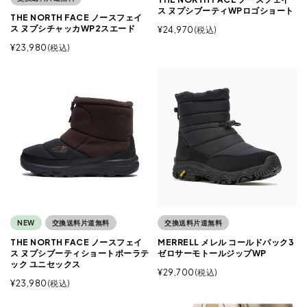
ス ヌプシブーティWPロゴショート
THE NORTH FACE ノースフェイ
ス ヌプシチャッカWP2スエード
¥
24,970
税込
¥
23,980
税込
NEW
交換送料片道無料
交換送料片道無料
THE NORTH FACE ノースフェイ
MERRELL メレル コールドパック3
ス ヌプシブーティショートポーラテ
ゼロサーモトールジップWP
ック ユニセックス
¥
29,700
税込
¥
23,980
税込