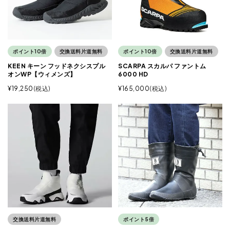
ポイント10倍
交換送料片道無料
ポイント10倍
交換送料片道無料
KEEN キーン フッドネクシスプル
SCARPA スカルパ ファントム
オンWP【ウィメンズ】
6000 HD
¥
19,250
税込
¥
165,000
税込
交換送料片道無料
ポイント5倍