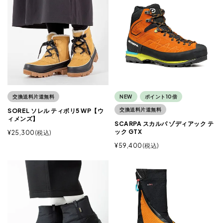
交換送料片道無料
NEW
ポイント10倍
交換送料片道無料
SOREL ソレル ティボリ5 WP【ウ
ィメンズ】
SCARPA スカルパ ゾディアック テ
ック GTX
¥
25,300
税込
¥
59,400
税込