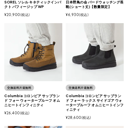
SOREL ソレル キネティックインパ
日本野鳥の会 バードウォッチング長
クト パフィージップ WP
靴(ショート丈)【数量限定】
¥
20,900
税込
¥
6,930
税込
交換送料片道無料
交換送料片道無料
Columbia コロンビア サップラン
Columbia コロンビア サップラン
ド フォー ウォータープルーフ オム
ド フォー ラックス サイドゴア ウォ
ニヒートインフィニティ
ータープルーフ オムニヒートインフ
ィニティ
¥
26,400
税込
¥
28,600
税込