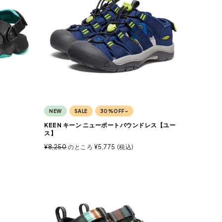
NEW
SALE
30%OFF~
】
KEEN キーン ニューポートバウンドレス【ユー
ス】
¥
8,250
のところ
¥
5,775
税込