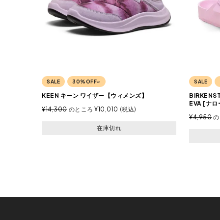
SALE
30%OFF~
SALE
KEEN キーン ワイザー【ウィメンズ】
BIRKEN
EVA [ナ
¥
14,300
のところ
¥
10,010
税込
¥
4,950
の
在庫切れ