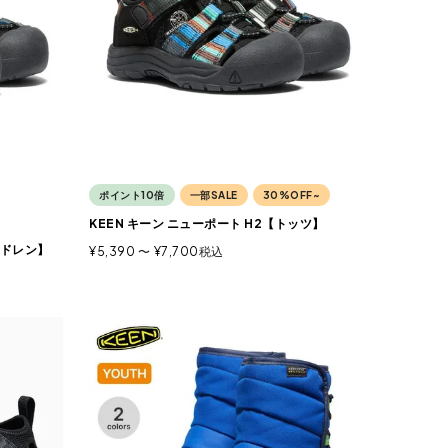
ポイント10倍
一部SALE
30%OFF~
KEEN キーン ニューポート H2【トッツ】
ルドレン】
¥
5,390
〜
¥
7,700
税込