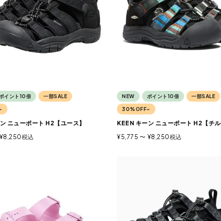
ポイント10倍
一部SALE
NEW
ポイント10倍
一部SALE
~
30%OFF~
ーン ニューポート H2【ユース】
KEEN キーン ニューポート H2【チ
¥
8,250
税込
¥
5,775
〜
¥
8,250
税込