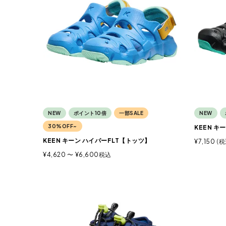
NEW
ポイント10倍
一部SALE
NEW
30%OFF~
KEEN キ
KEEN キーン ハイパーFLT【トッツ】
¥
7,150
税
¥
4,620
〜
¥
6,600
税込