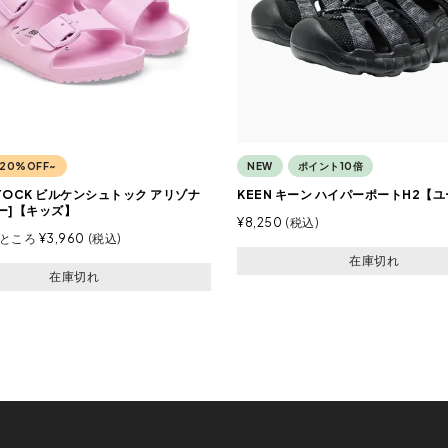
20%OFF~
NEW
ポイント10倍
STOCK ビルケンシュトック アリゾナ
KEEN キーン ハイパーポートH2【
ロー]【キッズ】
¥
8,250
税込
ところ
¥
3,960
税込
在庫切れ
在庫切れ