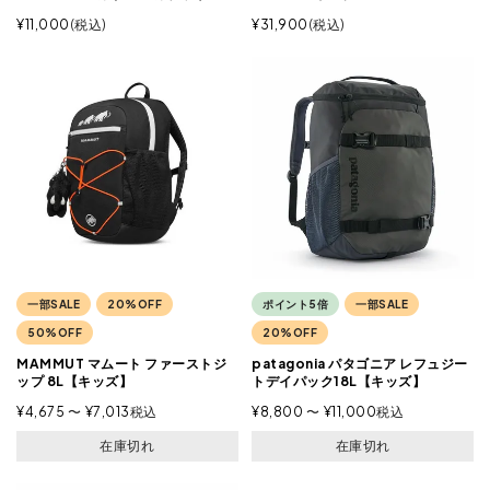
¥
11,000
税込
¥
31,900
税込
一部SALE
20%OFF
ポイント5倍
一部SALE
50%OFF
20%OFF
MAMMUT マムート ファーストジ
patagonia パタゴニア レフュジー
ップ 8L【キッズ】
トデイパック18L【キッズ】
¥
4,675
〜
¥
7,013
税込
¥
8,800
〜
¥
11,000
税込
在庫切れ
在庫切れ