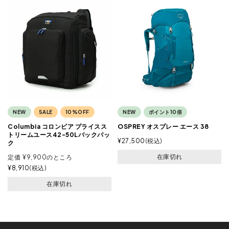
NEW
SALE
10%OFF
NEW
ポイント10倍
Columbia コロンビア プライスス
OSPREY オスプレー エース 38
トリームユース42-50Lバックパッ
¥
27,500
税込
ク
在庫切れ
定価
¥
9,900
のところ
¥
8,910
税込
在庫切れ