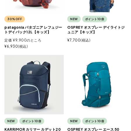
30%OFF
NEW
ポイント10倍
patagonia パタゴニア レフュジー
OSPREY オスプレー デイライトジ
トデイパック12L【キッズ】
ュニア【キッズ】
定価
¥
9,900
のところ
¥
7,700
税込
¥
6,930
税込
NEW
ポイント10倍
NEW
ポイント10倍
KARRIMOR カリマー カデット20
OSPREY オスプレー エース 50