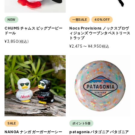
NEW
一部SALE
40%OFF
CHUMS チャムス ビッグブービー
Nocs Provisions ノックスプロヴ
ドール
ィジョンズ ウーブンタペストリース
トラップ
¥
3,850
税込
¥
2,475
〜
¥
4,950
税込
SALE
ポイント5倍
NANGA ナンガ ガーガーガーシー
patagonia パタゴニア パタゴニア