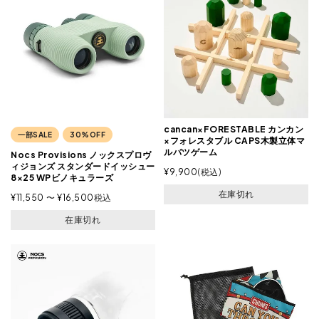
cancan×FORESTABLE カンカン
一部SALE
30%OFF
×フォレスタブル CAPS木製立体マ
ルバツゲーム
Nocs Provisions ノックスプロヴ
ィジョンズ スタンダードイッシュー
¥
9,900
税込
8×25 WPビノキュラーズ
在庫切れ
¥
11,550
〜
¥
16,500
税込
在庫切れ