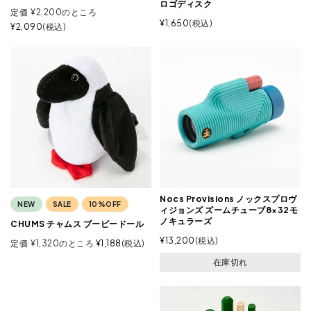
ロゴディスク
定価
¥
2,200
のところ
¥
1,650
税込
¥
2,090
税込
Nocs Provisions ノックスプロヴ
NEW
SALE
10%OFF
ィジョンズ ズームチューブ8×32モ
ノキュラーズ
CHUMS チャムス ブービードール
¥
13,200
税込
定価
¥
1,320
のところ
¥
1,188
税込
在庫切れ