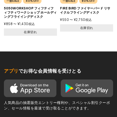
一部SALE
40%OFF
一部SALE
80%OFF
5050WORKSHOP フィフティフ
FiRE BiRD ファイヤーバード リサ
ィフティワークショップ ホールディ
イクルフライングディスク
ングフライイングディスク
¥
550
〜
¥
2,750
税込
¥
858
〜
¥
1,430
税込
在庫切れ
在庫切れ
アプリ
でお得な会員情報を受けとる
人気商品の抽選販売エントリー権利や、スペシャル割引クーポ
ン、セール情報を最速で受け取ることができます。