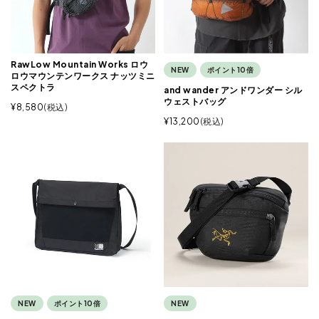
RawLow Mountain Works ロウ
NEW
ポイント10倍
ロウマウンテンワークス ナッツミニ
スペクトラ
and wander アンドワンダー シル
ウェストバッグ
¥
8,580
税込
¥
13,200
税込
NEW
ポイント10倍
NEW