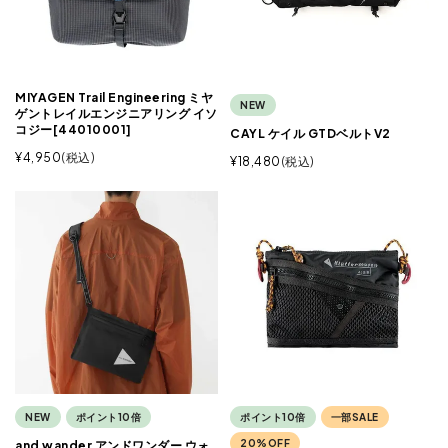
MIYAGEN Trail Engineering ミヤ
NEW
ゲントレイルエンジニアリング イソ
コジー[44010001]
CAYL ケイル GTDベルトV2
¥
4,950
税込
¥
18,480
税込
NEW
ポイント10倍
ポイント10倍
一部SALE
20%OFF
and wander アンドワンダー ウォ