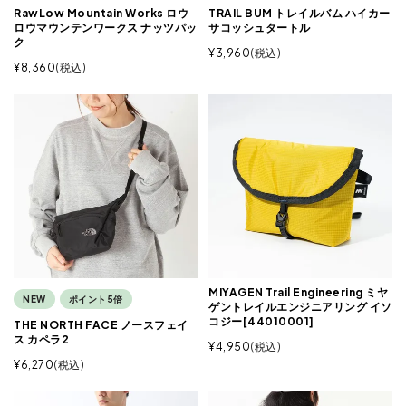
RawLow Mountain Works ロウ
TRAIL BUM トレイルバム ハイカー
ロウマウンテンワークス ナッツパッ
サコッシュタートル
ク
¥
3,960
税込
¥
8,360
税込
MIYAGEN Trail Engineering ミヤ
NEW
ポイント5倍
ゲントレイルエンジニアリング イソ
コジー[44010001]
THE NORTH FACE ノースフェイ
ス カペラ2
¥
4,950
税込
¥
6,270
税込