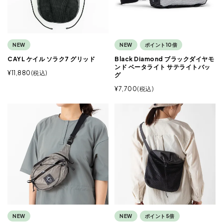
NEW
NEW
ポイント10倍
CAYL ケイル ソラク7 グリッド
Black Diamond ブラックダイヤモ
ンド ベータライト サテライトバッ
¥
11,880
税込
グ
¥
7,700
税込
NEW
NEW
ポイント5倍