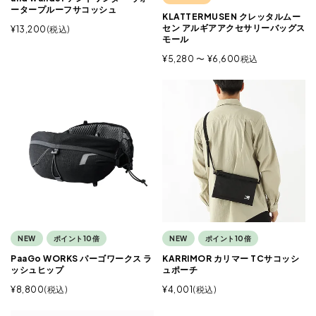
ータープルーフサコッシュ
KLATTERMUSEN クレッタルムー
セン アルギアアクセサリーバッグス
¥
13,200
税込
モール
¥
5,280
〜
¥
6,600
税込
NEW
ポイント10倍
NEW
ポイント10倍
PaaGo WORKS パーゴワークス ラ
KARRIMOR カリマー TCサコッシ
ッシュヒップ
ュポーチ
¥
8,800
税込
¥
4,001
税込