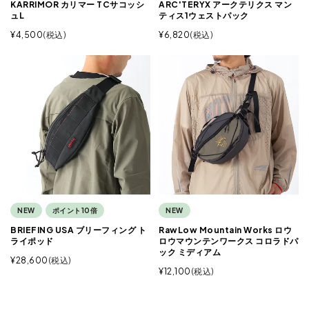
KARRIMOR カリマー TCサコッシ
ARC'TERYX アークテリクス マン
ュL
ティス1ウェストパック
¥
4,500
税込
¥
6,820
税込
NEW
ポイント10倍
NEW
BRIEFING USA ブリーフィング ト
RawLow Mountain Works ロウ
ライポッド
ロウマウンテンワークス コロラドパ
ック ミディアム
¥
28,600
税込
¥
12,100
税込