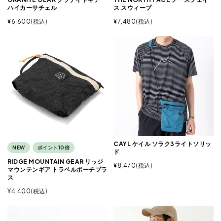
ハイカーサチェル
ス スウィープ
¥
6,600
税込
¥
7,480
税込
CAYL ケイル ソラク3ライトソリッ
NEW
ポイント10倍
ド
RIDGE MOUNTAIN GEAR リッジ
¥
8,470
税込
マウンテンギア トラベルポーチプラ
ス
¥
4,400
税込