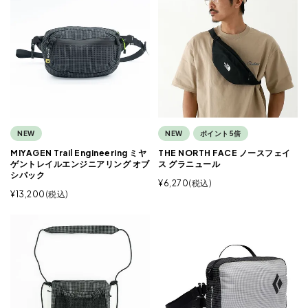
NEW
NEW
ポイント5倍
MIYAGEN Trail Engineering ミヤ
THE NORTH FACE ノースフェイ
ゲントレイルエンジニアリング オブ
ス グラニュール
シパック
¥
6,270
税込
¥
13,200
税込