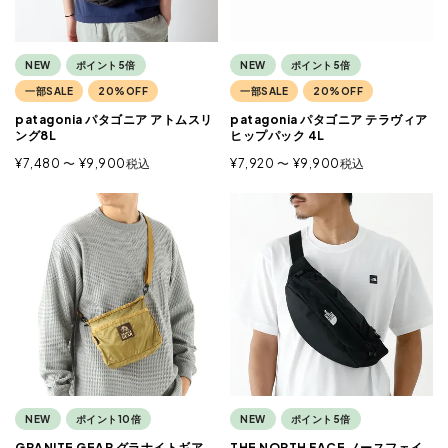
NEW
ポイント5倍
NEW
ポイント5倍
一部SALE
20%OFF
一部SALE
20%OFF
patagonia パタゴニア アトムスリ
patagonia パタゴニア テラヴィア
ング8L
ヒップパック 4L
¥
7,480
〜
¥
9,900
税込
¥
7,920
〜
¥
9,900
税込
NEW
ポイント10倍
NEW
ポイント5倍
GRANITE GEAR グラナイトギア
THE NORTH FACE ノースフェイ