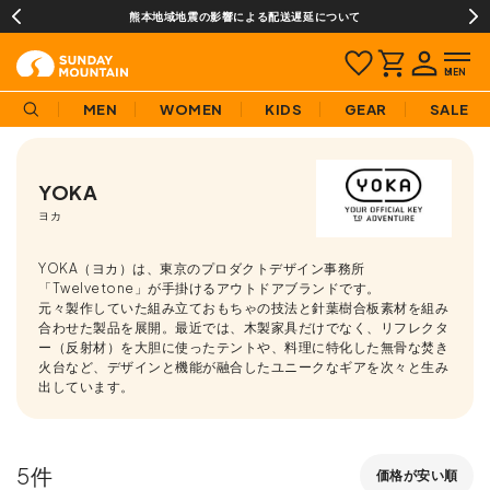
熊本地域地震の影響による配送遅延について
MEN
WOMEN
KIDS
GEAR
SALE
YOKA
ヨカ
YOKA（ヨカ）は、東京のプロダクトデザイン事務所
「Twelvetone」が手掛けるアウトドアブランドです。
元々製作していた組み立ておもちゃの技法と針葉樹合板素材を組み
合わせた製品を展開。最近では、木製家具だけでなく、リフレクタ
ー（反射材）を大胆に使ったテントや、料理に特化した無骨な焚き
火台など、デザインと機能が融合したユニークなギアを次々と生み
出しています。
5
価格が安い順