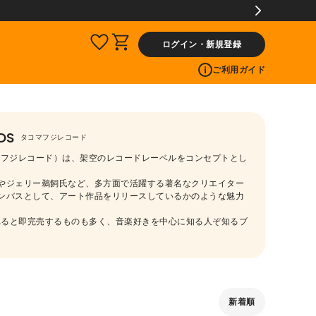
ログイン・新規登録
ご利用ガイド
DS
タコマフジレコード
S（タコマフジレコード）は、架空のレコードレーベルをコンセプトとし
やジェリー鵜飼氏など、多方面で活躍する著名なクリエイター
ンバスとして、アート作品をリリースしているかのような魅力
れると即完売するものも多く、音楽好きを中心に知る人ぞ知るブ
新着順