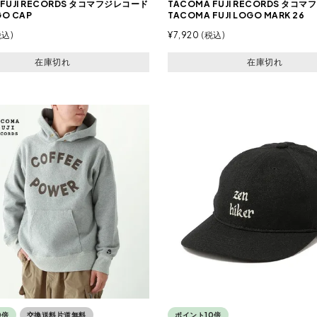
 FUJI RECORDS タコマフジレコード
TACOMA FUJI RECORDS タコ
GO CAP
TACOMA FUJI LOGO MARK 26
税込
¥
7,920
税込
在庫切れ
在庫切れ
0倍
交換送料片道無料
ポイント10倍