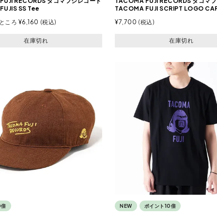
 FUJI RECORDS タコマフジレコード
TACOMA FUJI RECORDS タコ
UJIS SS Tee
TACOMA FUJI SCRIPT LOGO CA
ところ
¥
6,160
税込
¥
7,700
税込
在庫切れ
在庫切れ
0倍
NEW
ポイント10倍