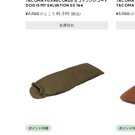
TACOMA FUJI RECORDS タコマフジレコード
TACOMA
DOG IS MY SALVATION SS Tee
TACOMA F
¥
7,700
のところ
¥
5,390
税込
¥
7,700
の
在庫切れ
ポイント10倍
ポイント1