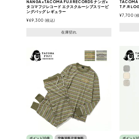
NANGA×TACOMA FUJI RECORDS ナンガ×
TACOMA
タコマフジレコード エクスクルーシブスリーピ
T.F.R LO
ングバッグ レギュラー
¥
7,700
¥
69,300
税込
在庫切れ
ポイント10倍
交換送料片道無料
ポイント1