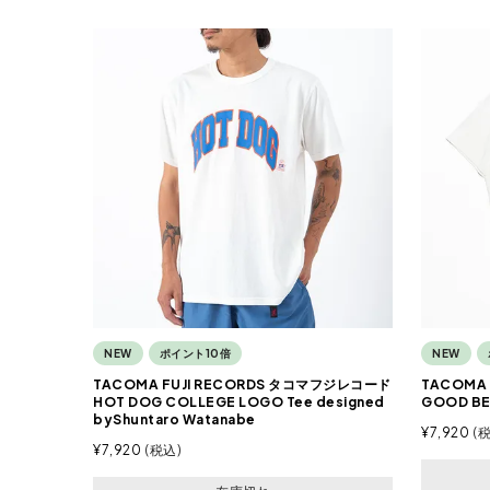
NEW
ポイント10倍
NEW
TACOMA FUJI RECORDS タコマフジレコード
TACOMA
HOT DOG COLLEGE LOGO Tee designed
GOOD BEE
byShuntaro Watanabe
¥
7,920
¥
7,920
税込