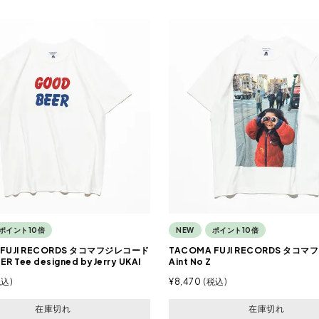
ポイント10倍
NEW
ポイント10倍
 FUJI RECORDS タコマフジレコード
TACOMA FUJI RECORDS タコ
R Tee designed byJerry UKAI
Aint No Z
税込
¥
8,470
税込
在庫切れ
在庫切れ