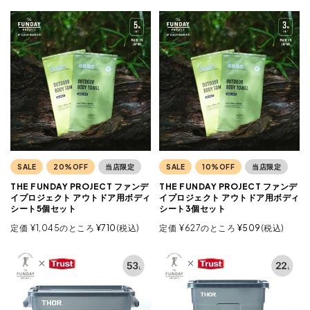
SALE
20%OFF
当店限定
SALE
10%OFF
当店限定
THE FUNDAY PROJECT ファンデ
THE FUNDAY PROJECT ファンデ
イプロジェクト アウトドア用ボディ
イプロジェクト アウトドア用ボディ
シート5個セット
シート3個セット
定価
¥
1,045
のところ
¥
710
税込
定価
¥
627
のところ
¥
509
税込