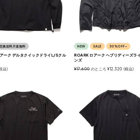
交換送料片道無料
NEW
SALE
30%OFF~
 ロアーク デルタクイックドライL/Sクル
ROARK ロアーク ヘブリディーズライ
ンズ
税込
¥
17,600
のところ
¥
12,320
税込