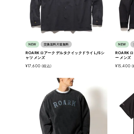
NEW
交換送料片道無料
NEW
ROARK ロアーク デルタクイックドライ L/Sシ
ROARK
ャツ メンズ
ー メンズ
¥
17,600
税込
¥
15,400