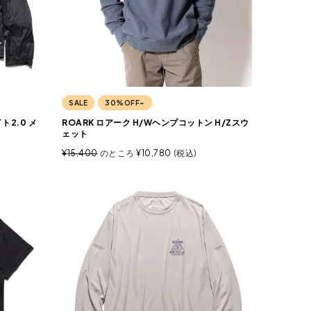
SALE
30%OFF~
ト2.0 メ
ROARK ロアーク H/Wヘンプコットン H/Zスウ
ェット
¥
15,400
のところ
¥
10,780
税込