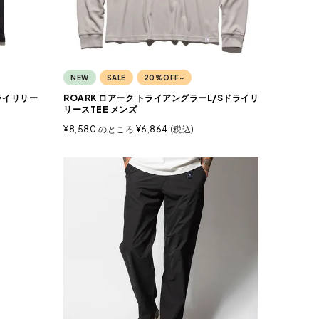
NEW
SALE
20%OFF~
ライリリー
ROARK ロアーク トライアングラーL/Sドライリ
リースTEE メンズ
¥
8,580
のところ
¥
6,864
税込