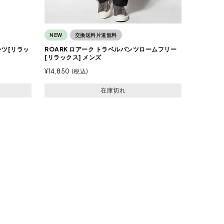
NEW
交換送料片道無料
ンツ[リラッ
ROARK ロアーク トラベルパンツロームフリー
[リラックス] メンズ
¥
14,850
税込
在庫切れ