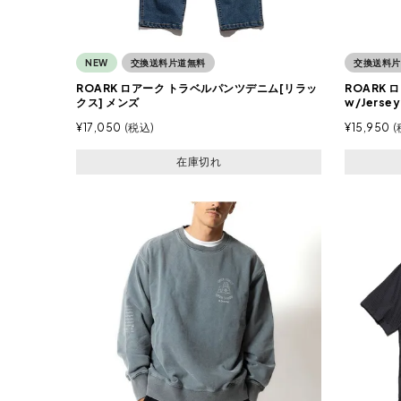
NEW
交換送料片道無料
交換送料片
ROARK ロアーク トラベルパンツデニム[リラッ
ROARK
クス] メンズ
w/Jers
¥
17,050
税込
¥
15,950
在庫切れ