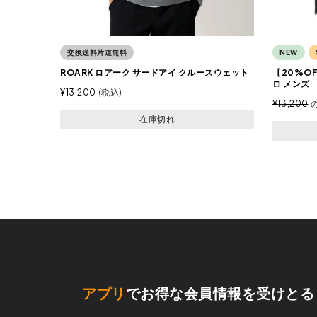
交換送料片道無料
NEW
ROARK ロアーク サードアイ クルースウェット
【20%O
ロ メンズ
¥
13,200
税込
¥
13,200
在庫切れ
アプリ
でお得な会員情報を受けとる