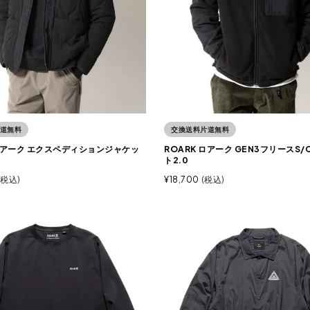
道無料
交換送料片道無料
 ロアーク エクスペディションジャケッ
ROARK ロアーク GEN3フリースS
ト2.0
税込
¥
18,700
税込