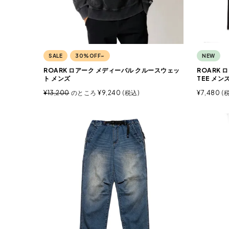
SALE
30%OFF~
NEW
ROARK ロアーク メディーバル クルースウェッ
ROARK 
ト メンズ
TEE メン
¥
13,200
のところ
¥
9,240
税込
¥
7,480