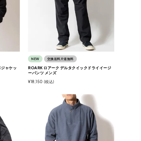
NEW
交換送料片道無料
/Cジャケッ
ROARK ロアーク デルタクイックドライイージ
ーパンツ メンズ
¥
18,150
税込