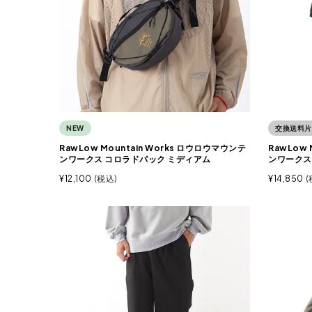
NEW
交換送料片
RawLow Mountain Works ロウロウマウンテ
RawLow 
ンワークス コロラドパック ミディアム
ンワークス
¥
12,100
税込
¥
14,850