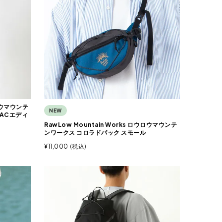
ウロウマウンテ
NEW
PACエディ
RawLow Mountain Works ロウロウマウンテ
ンワークス コロラドパック スモール
¥
11,000
税込