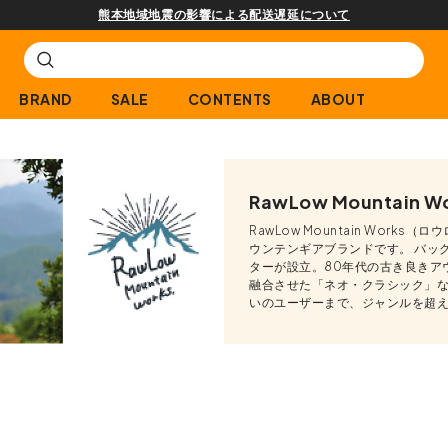
熊本地域地震の影響による配送遅延について
BRAND
SALE
CONTENTS
ABOUT
RawLow Mountain W
RawLow Mountain Wor
ウンテンギアブランドです。 バッ
ターが設立。80年代の古き良きア
融合させた「ネオ・クラシック」な
いのユーザーまで、ジャンルを超