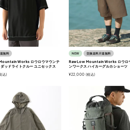
道無料
NEW
交換送料片道無料
Mountain Works ロウロウマウンテ
RawLow Mountain Works ロ
 ダッドライトクルー ユニセックス
ンワークス ハイカーグルカショーツ
税込
¥
22,000
税込